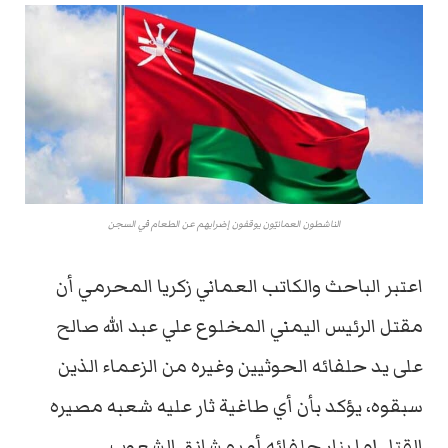
الناشطون العمانيّون يوقفون إضرابهم عن الطعام في السجن
اعتبر الباحث والكاتب العماني زكريا المحرمي أن
مقتل الرئيس اليمني المخلوع علي عبد الله صالح
على يد حلفائه الحوثيين وغيره من الزعماء الذين
سبقوه، يؤكد بأن أي طاغية ثار عليه شعبه مصيره
القتل إما بنار حلفائه أو بمشانق الشعوب