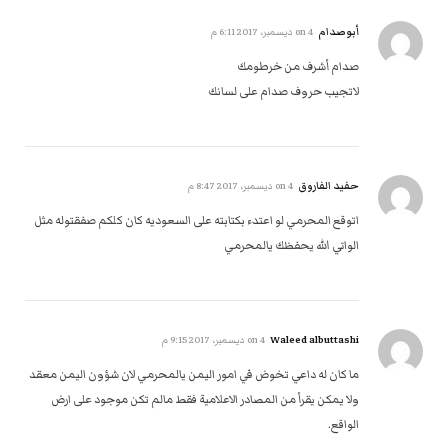
أبوصدام
on
4 ديسمبر، 2017 6:11 م
صدام أشرف من خرطومك
لاتجيب حروف صدام على لسانك
حفيد الفاروق
on
4 ديسمبر، 2017 8:47 م
اتوقع المحرمي لو اعتدء بكتابته على السعوديه كان كلكم صفقتوله مثل
الواتي الله يحفظك يالمحرمي
Waleed albuttashi
on
4 ديسمبر، 2017 9:15 م
ما كان له داعي تخوض في امور اليمن يالمحرمي لان شؤون اليمن معقد
ولا يمكن يقرأ من المصادر الاعلامية فقط مالم تكن موجود على ارض
الواقع.