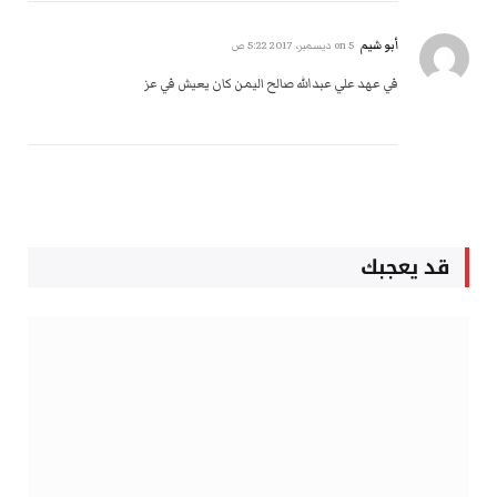
أبو شيم
on
5 ديسمبر، 2017 5:22 ص
في عهد علي عبدالله صالح اليمن كان يعيش في عز
قد يعجبك