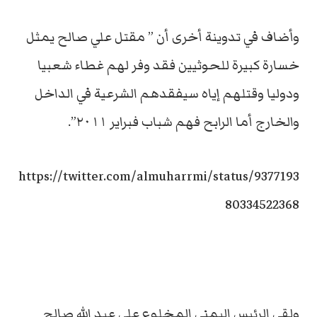
وأضاف في تدوينة أخرى أن ” مقتل علي صالح يمثل
خسارة كبيرة للحوثيين فقد وفر لهم غطاء شعبيا
ودوليا وقتلهم إياه سيفقدهم الشرعية في الداخل
والخارج أما الرابح فهم شباب فبراير ٢٠١١”.
https://twitter.com/almuharrmi/status/9377193
80334522368
ولقي الرئيس اليمني المخلوع علي عبد الله صالح