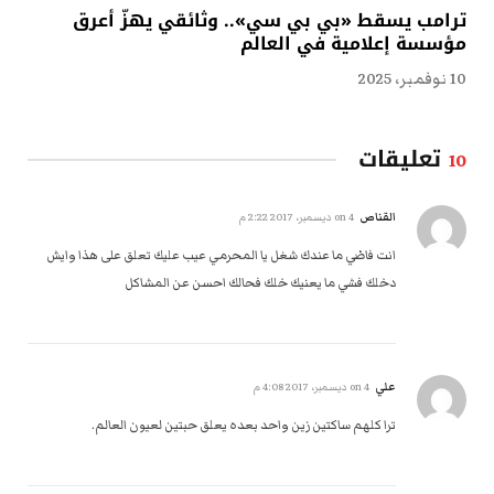
ترامب يسقط «بي بي سي».. وثائقي يهزّ أعرق
مؤسسة إعلامية في العالم
10 نوفمبر، 2025
تعليقات
10
القناص
on
4 ديسمبر، 2017 2:22 م
انت فاضي ما عندك شغل يا المحرمي عيب عليك تعلق على هذا وايش
دخلك فشي ما يعنيك خلك فحالك احسن عن المشاكل
علي
on
4 ديسمبر، 2017 4:08 م
ترا كلهم ساكتين زين واحد بعده يعلق حبتين لعيون العالم.