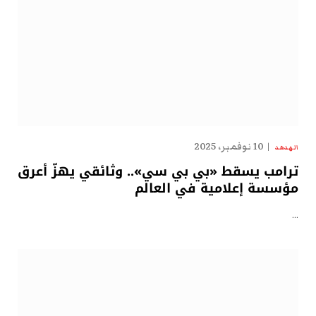
10 نوفمبر، 2025
الهدهد
ترامب يسقط «بي بي سي».. وثائقي يهزّ أعرق
مؤسسة إعلامية في العالم
…