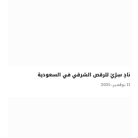
نادٍ سِرِّيّ للرقص الشرقي في السعودية
11 نوفمبر، 2025