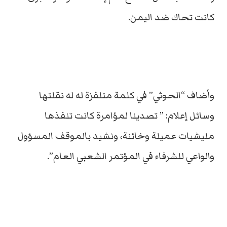
كانت تحاك ضد اليمن.
وأضاف “الحوثي” في كلمة متلفزة له له نقلتها
وسائل إعلام: ” تصدينا لمؤامرة كانت تنفذها
مليشيات عميلة وخائنة، ونشيد بالموقف المسؤول
والواعي للشرفاء في المؤتمر الشعبي العام”.