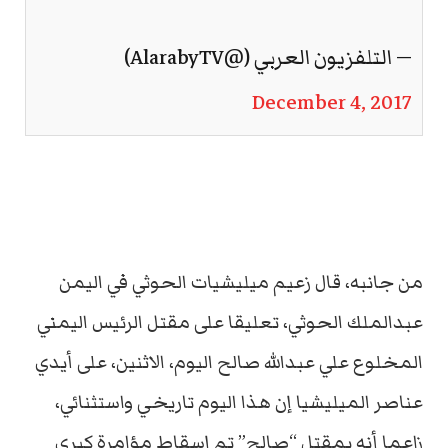
— التلفزيون العربي (@AlarabyTV)
December 4, 2017
من جانبه، قال زعيم ميليشيات الحوثي في اليمن
عبدالملك الحوثي، تعليقا على مقتل الرئيس اليمني
المخلوع علي عبدالله صالح اليوم، الاثنين، على أيدي
عناصر الميليشيا إن هذا اليوم تاريخي واستثنائي،
زاعما أنه بمقتل “صالح” تم إسقاط مؤامرة كبرى