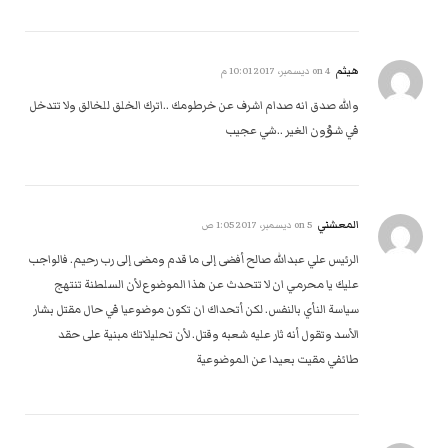
هيثم
on
4 ديسمبر، 2017 10:01 م
والله صدق انه صدام اشرف عن خرطومك ..اترك الخلق للخالق ولا تتدخل
في شۇون الغير ..شي عجيب
المعشني
on
5 ديسمبر، 2017 1:05 ص
الرئيس علي عبدالله صالح أفضى إلى ما قدم ومضى إلى رب رحيم. فالواجب
عليك يا محرمي ان لا تتحدث عن هذا الموضوع لأن السلطنة تنتهج
سياسة النأي بالنفس. لكن أتحداك ان تكون موضوعيا في حال مقتل بشار
الأسد وتقول أنه ثار عليه شعبه وقتل. لأن تحليلاتك مبنية على حقد
طائفي مقيت بعيدا عن الموضوعية