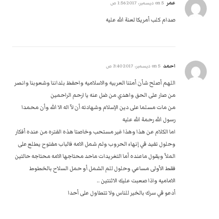
عمر
on
5 ديسمبر، 2017 1:56 ص
صدام كلب أمريكا لعنة الله عليه
احمد
on
5 ديسمبر، 2017 3:40 ص
اللهم أصلح شأن أمتنا العربيه والاسلاميه واحفظ بلداننا وشعوبنا وانصر
من صار على الحق واهدي من ضل عنه يا ارحم الراحمين
من مات مسلما على دين الإسلام وشهادته أن لآ اله الا الله وأن محمدا
رسول الله رحمة الله عليه
اما الكلام عن هذا وهذا غير مستحب وخاصتا هذه الفتره من عنده أفكار
وحلول تفيد في إنهاء الحروب ولم شمل الامه فالباب مفتوح يطلع على
الملأ ويقول ماعنده أما التغريدات ماحد محتاجها الامه محتاجه حالتين
فقط الأولى مساعي وحلول للم الشمل أو حمل السلاح بالخطوط
الاماميه واذا صعبت عليك الاثنتين ..
أدعو في سرك بالخير للناس ولا تتطاول على أحدا