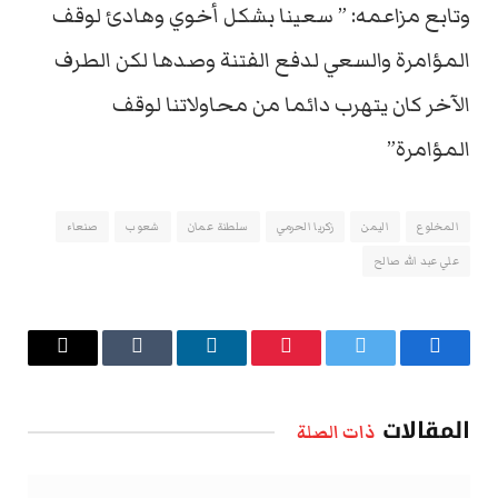
وتابع مزاعمه: ” سعينا بشكل أخوي وهادئ لوقف
المؤامرة والسعي لدفع الفتنة وصدها لكن الطرف
الآخر كان يتهرب دائما من محاولاتنا لوقف
المؤامرة”
المخلوع
اليمن
زكريا الحرمي
سلطنة عمان
شعوب
صنعاء
علي عبد الله صالح
فيسبوك
تويتر
بينتيريست
لينكدإن
Tumblr
البريد
الإلكتروني
المقالات
ذات الصلة