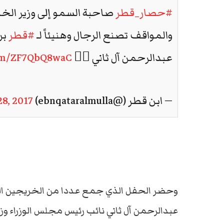
#حصار_قطر
صاحبة السمو إلى وزير الخ
والمواقف تصنع الرجال وهنيئاً لـ
#قطر
بر
عبدالرحمن آل ثاني 👇🏽
com/ZF7QbQ8waC
— ابن قطر (@ebnqataralmulla)
8, 2017
وحضر الحفل الذي جمع عددا من الخريجين ال
عبدالرحمن آل ثاني نائب رئيس مجلس الوزراء وزي