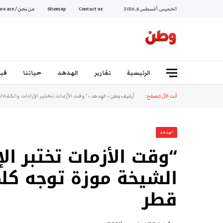
الخميس, أغسطس 6, 2026
Contact us
Sitemap
من نحن / Who we are
الرئيسية
تقارير
الهدهد
حياتنا
فيد
أنت الآن تتصفح:
أرشيف وطن
»
الهدهد
»
“وقت الأزمات تختبر الإرادات والكفاء
الهدهد
“وقت الأزمات تختبر الإ
الشيخة موزة توجه كلم
قطر