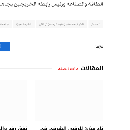
الطاقة والصناعة ورئيس رابطة الخريجين بجامعة قطر وأكثر 
الحصار
الشيخ محمد بن عبد الرحمن آل ثاني
الشيخة موزة
جامعة 
شاركها.
ف
المقالات
ذات الصلة
نادٍ سِرِّيّ للرقص الشرقي في
نفق رفح وال