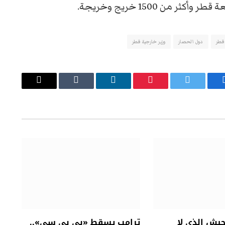
من 1500 خريج وخريجة.
قطر
دول الحصار
وزير خارجية قطر
يسبوك
تويتر
بينتيريست
لينكدإن
Tumblr
البريد
الإلكتروني
جيش الذي لا
ترامب يسقط «بي بي سي»..