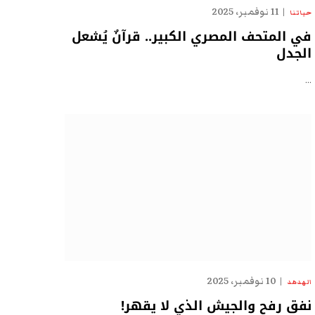
11 نوفمبر، 2025
حياتنا
في المتحف المصري الكبير.. قرآنٌ يُشعل
الجدل
…
10 نوفمبر، 2025
الهدهد
نفق رفح والجيش الذي لا يقهر!