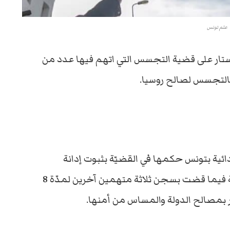
علم تونس
ار على قضية التجسس التي اتهم فيها عدد من
بالتجسس لصالح روسيا.
دائية بتونس حكمها في القضيّة بثبوت إدانة
المتهمين وسجن المتهم الرئيسي لمدّة 15 سنة فيما قضت بسجن ثلاثة متهمين آخرين لمدّة 8
ر بمصالح الدولة والمساس من أمنها.