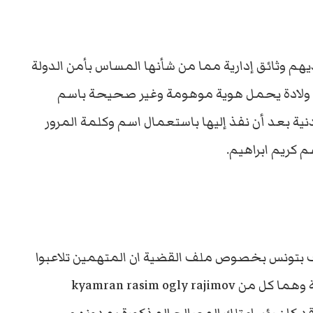
 وثائق إدارية مما من شأنها المساس بأمن الدولة
م ولادة يحمل هوية موهومة وغير صحيحة باسم
نية بعد أن نفذ إليها باستعمال اسم وكلمة المرور
 كريم ابراهيم.
ناف بتونس بخصوص ملف القضية ان المتهمين تلاعبوا
فعلا بتلك الوثائق وقد تخابروا مع جهات اجنبية وهما كل من kyamran rasim ogly rajimov