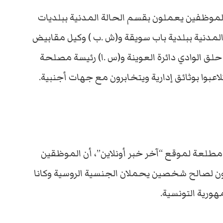
موظفين يعملون بقسم الحالة المدنية ببلديات
لمدنية ببلدية باب سويقة و(ش .ب ) وكيل مقابيض
 حلق الوادي دائرة العوينة و(س .ا) رئيسة مصلحة
اعبوا بوثائق إدارية ويتخابرون مع جهات أجنبية.
لعة لموقع “آخر خبر أونلاين”، أن الموظقين
ون لصالح شخصين يحملان الجنسية الروسية وكانا
هورية التونسية.