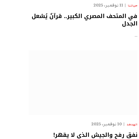
11 نوفمبر، 2025
حياتنا
في المتحف المصري الكبير.. قرآنٌ يُشعل
الجدل
…
10 نوفمبر، 2025
الهدهد
نفق رفح والجيش الذي لا يقهر!