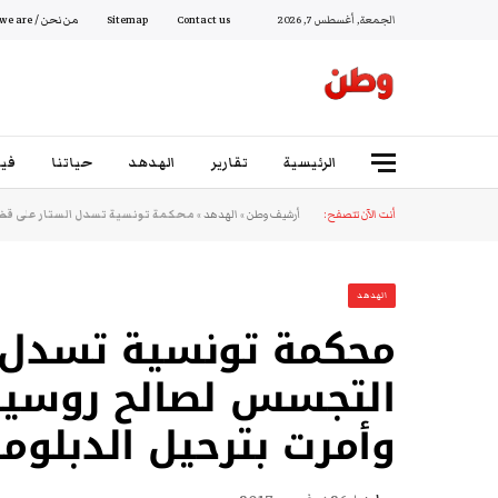
الجمعة, أغسطس 7, 2026
Contact us
Sitemap
من نحن / Who we are
الرئيسية
تقارير
الهدهد
حياتنا
فيد
أنت الآن تتصفح:
أرشيف وطن
»
الهدهد
»
محكمة تونسية تسدل الستار على قضي
الهدهد
محكمة تونسية تسدل 
التجسس لصالح روسيا..
وأمرت بترحيل الدبلو