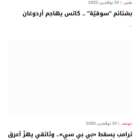
10 نوفمبر، 2025
تقارير
بشتائم “سوقيّة” .. كاتس يهاجم أردوغان
…
10 نوفمبر، 2025
الهدهد
ترامب يسقط «بي بي سي».. وثائقي يهزّ أعرق