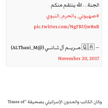
الجنة . . الله ينتقم منكم
#صهيوني_بالحرم_النبوي
pic.twitter.com/NgFRUjw8nR
— 🇶🇦 مــريــم آل ثــانــي (@ALThani_M)
November 20, 2017
وكان الكاتب والمدون الإسرائيلي بصحيفة “Times of