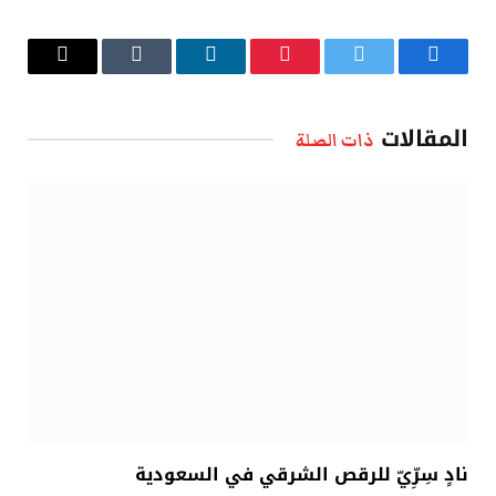
فيسبوك
تويتر
بينتيريست
لينكدإن
Tumblr
البريد
الإلكتروني
المقالات
ذات الصلة
نادٍ سِرِّيّ للرقص الشرقي في السعودية