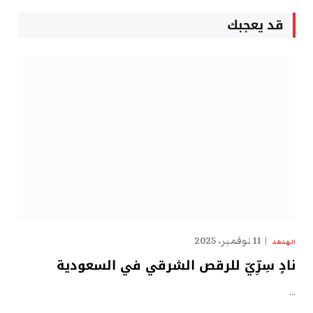
قد يعجبك
11 نوفمبر، 2025
الهدهد
نادٍ سِرِّيّ للرقص الشرقي في السعودية
…