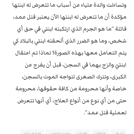
وتساءلت والدة علياء عن أسباب ما تتعرض له ابنتها
مؤكدة أن ما تتعرض له ابنتها الآن يعتبر قتل عمد،
قائلة “ما هو الجرم الذي ارتكبته ابنتي في حق أي
شخص، وما هو الضرر الذي ألحقته ابنتي بالبلاد كي
يتم التعامل معها بهذه الصورة؟ لماذا تم اعتقال
ابنتيّ والزج بهما في السجن، قبل أن يفرج عن
الكبرى، وتترك الصغرى لتواجه الموت بالسجن،
خاصة وأنها محرومة من كافة حقوقها، محرومة
حتى من أي نوع من أنواع العلاج، أي أنها تتعرض
لعملية قتل عمد”.
أبو ظبي
اعتقالات
الامارات
جاسم الشامسي
علياء عبد النور