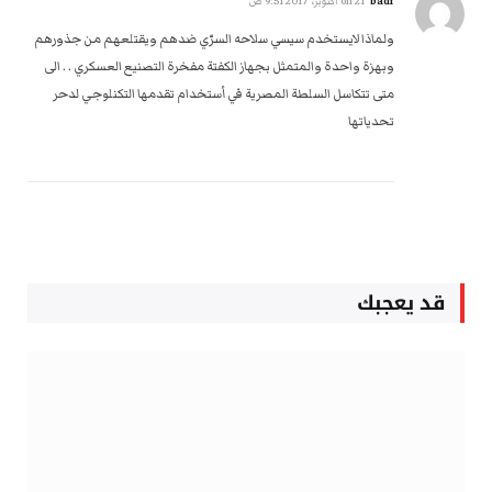
badr
on
21 أكتوبر، 2017 9:51 ص
ولماذا لايستخدم سيسي سلاحه السرّي ضدهم ويقتلعهم من جذورهم
وبهزة واحدة والمتمثل بجهاز الكفتة مفخرة التصنيع العسكري . . الى
متى تتكاسل السلطة المصرية في أستخدام تقدمها التكنلوجي لدحر
تحدياتها
قد يعجبك