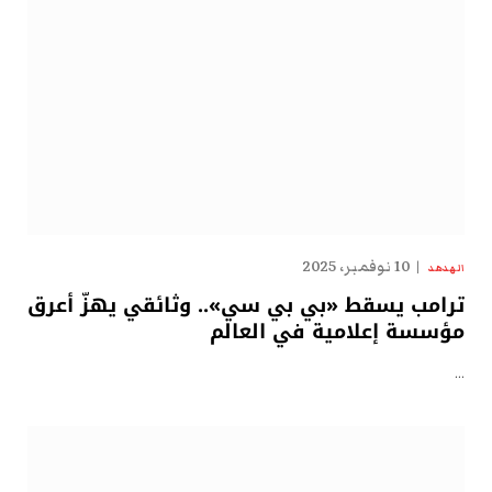
10 نوفمبر، 2025
الهدهد
ترامب يسقط «بي بي سي».. وثائقي يهزّ أعرق
مؤسسة إعلامية في العالم
…