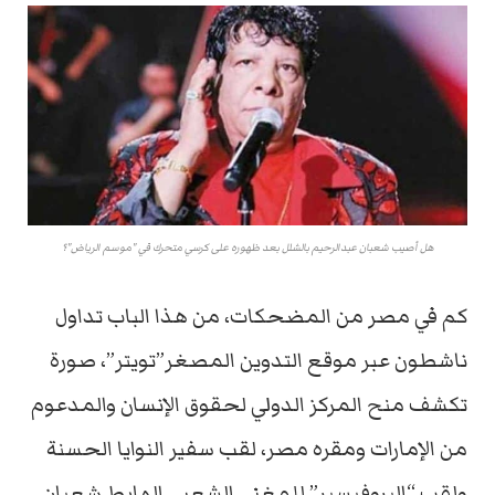
هل أصيب شعبان عبدالرحيم بالشلل بعد ظهوره على كرسي متحرك في "موسم الرياض"؟
كم في مصر من المضحكات، من هذا الباب تداول
ناشطون عبر موقع التدوين المصغر”تويتر”، صورة
تكشف منح المركز الدولي لحقوق الإنسان والمدعوم
من الإمارات ومقره مصر، لقب سفير النوايا الحسنة
ولقب “البروفيسير” للمغني الشعبي الهابط شعبان