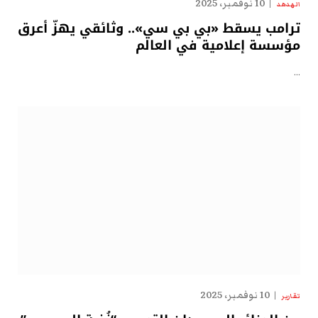
10 نوفمبر، 2025
الهدهد
ترامب يسقط «بي بي سي».. وثائقي يهزّ أعرق
مؤسسة إعلامية في العالم
…
10 نوفمبر، 2025
تقارير