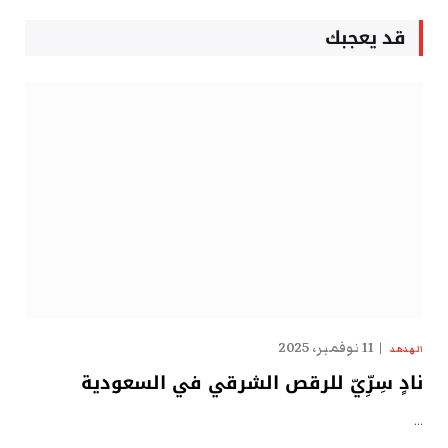
قد يعجبك
11 نوفمبر، 2025
الهدهد
نادٍ سِرِّيّ للرقص الشرقي في السعودية
…