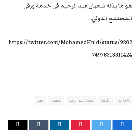
هو ما بذله شعبان عبد الرحيم في خدمة ورقي
المجتمع الدولي.
https://twitter.com/MohamedHnid/status/9202
74978318311424
الامارات
القاهرة
شعبان عبد الرحيم
شعبولا
مصر
فيسبوك
تويتر
بينتيريست
لينكدإن
Tumblr
البريد
الإلكتروني