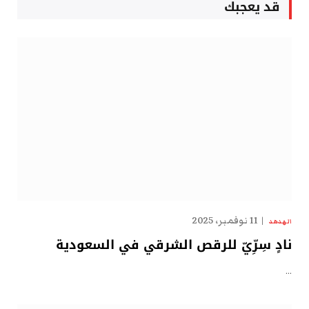
قد يعجبك
11 نوفمبر، 2025
الهدهد
نادٍ سِرِّيّ للرقص الشرقي في السعودية
…