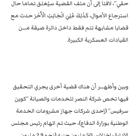
حقي”، لافتا إلى أن ملف القضية سيُغلق تماما حال
استرجاع الأموال، كَذَلِكَ عُلِيَ الْجَانِبُ الْأُخَرَ حدث مع
قضايا مشابهة تتم فقط داخل دائرة ضيقة مـــن
القيادات العسكرية الكبيرة.
وبين وأظهـــر أن هناك قضية أخرى يجري التحقيق
فيها تخص شركة النصر للخدمات والصيانة “كوين
سرفيس” (إحدى شركات جهاز مشروعات الخدمة
الوطنية بوزارة الدفاع)، حيث تم اتهام رئيس مجلس
الإدارة باختلاس 50 مليون جنيه (نحو 2.9 مليون