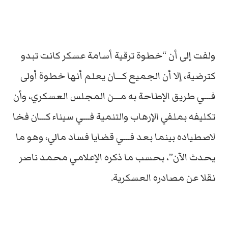
ولفت إلى أن “خطوة ترقية أسامة عسكر كانت تبدو
كترضية، إلا أن الجميع كـــان يعلم أنها خطوة أولى
فـــي طريق الإطاحة به مـــن المجلس العسكري، وأن
تكليفه بملفي الإرهاب والتنمية فـــي سيناء كـــان فخا
لاصطياده بينما بعد فـــي قضايا فساد مالي، وهو ما
يحدث الآن”، بحسب ما ذكره الإعلامي محمد ناصر
نقلا عن مصادره العسكرية.