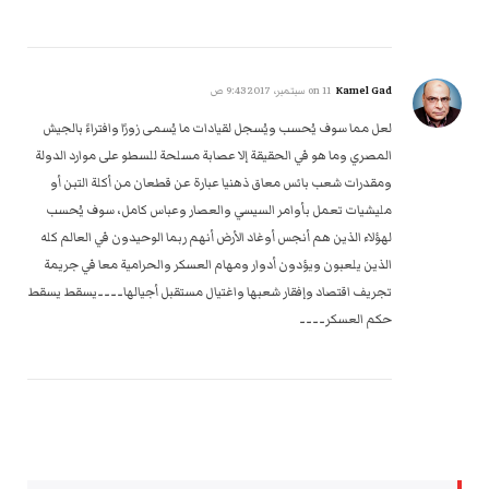
Kamel Gad
on
11 سبتمبر، 2017 9:43 ص
لعل مما سوف يُحسب ويُسجل لقيادات ما يُسمى زورًا وافتراءً بالجيش
المصري وما هو في الحقيقة إلا عصابة مسلحة للسطو على موارد الدولة
ومقدرات شعب بائس معاق ذهنيا عبارة عن قطعان من أكلة التبن أو
مليشيات تعمل بأوامر السيسي والعصار وعباس كامل، سوف يُحسب
لهؤلاء الذين هم أنجس أوغاد الأرض أنهم ربما الوحيدون في العالم كله
الذين يلعبون ويؤدون أدوار ومهام العسكر والحرامية معا في جريمة
تجريف اقتصاد وإفقار شعبها واغتيال مستقبل أجيالها۔۔۔۔يسقط يسقط
حكم العسكر۔۔۔۔