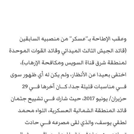
وعقب الإطاحة بـ”عسكر” من منصبيه السابقين
(قائد الجيش الثالث الميداني وقائد القوات الموحدة
لمنطقة شرق قناة السويس ومكافحة الإرهاب)،
اختفى بعيدا عن الأنظار، ولم يكن له أي ظهور سوى
فـــي مناسبات قليلة جدا، كـــان آخرها فـــي 29
حزيران/ يونيو 2017، حيث شارك فـــي تشييع جثمان
قائد المنطقة الشمالية العسكرية، اللواء محمد
لطفي يوسف، والذي لقى مصرعه فـــي حادث