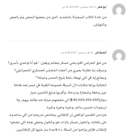
ابوعمر
on
11 سبتمبر، 2017 12:49 ص
من عادة الكلاب السعرانة بالتحديد .النيل من بعضها البعض ولو بالعض
والتهارش..
الحشاش
on
11 سبتمبر، 2017 2:48 ص
من حق الحرامي القرديحي عسكر يتظلم ويقول: “هو أنا لوحدي بأسرق؟
وسرقت إيه مقارنة بغيري من أعضاء المجلس العسكري المصرائيلي؟
ويطلع إيه في اللي لهطة بلحة شيخ المنسر وعيلته؟”
الحكاية وراها حكايات لأن السرقة خصوصا الثقيلة في مصر تعد فتاحة
عين وخفة وشطارة ودردحة، وأقربها مبلغ الثامنين مليار
دولار(80,000,000,000 $) الي شفطهم مبارك حد طالبه بيهم، ولا
تريليونات حسين سالم، وغيره وغيره وغيره.
جزء من التفسير الواقعي إن الإنقلابي بيتخلص تدريجيا من اللي ساعدوه
على إنقلابه، والخول عسكر بالذات هو والخول وصفي همه اللي نجحوا
الإنقلاب فلازم يتزاحوا من السكة. ده قاعدة سار عليها كل الإنقلابيين.