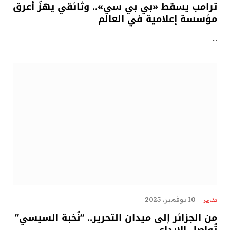
ترامب يسقط «بي بي سي».. وثائقي يهزّ أعرق
مؤسسة إعلامية في العالم
…
10 نوفمبر، 2025
تقارير
من الجزائر إلى ميدان التحرير.. “نُخبة السيسي”
تُواصل الإبداع