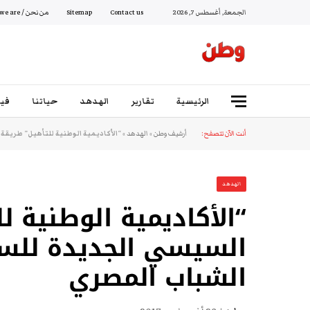
الجمعة, أغسطس 7, 2026
Contact us
Sitemap
من نحن / Who we are
الرئيسية
تقارير
الهدهد
حياتنا
فيد
أنت الآن تتصفح:
أرشيف وطن
»
الهدهد
»
“الأكاديمية الوطنية للتأهيل” طريق
الهدهد
“الأكاديمية الوطنية ل
السيسي الجديدة للس
الشباب المصري