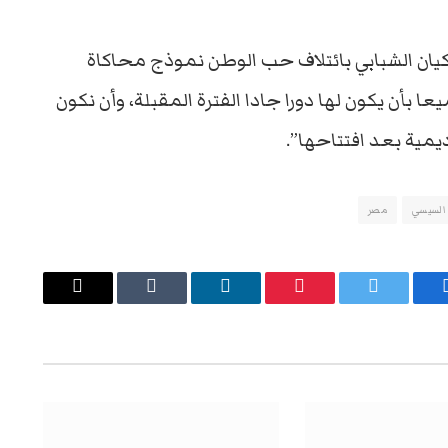
كيان الشبابي بائتلاف حب الوطن نموذج محاكاة
 بأن يكون لها دورا جادا الفترة المقبلة، وأن نكون
يمية بعد افتتاحها”.
 السيسي
مصر
يسبوك
تويتر
بينتيريست
لينكدإن
Tumblr
البريد
الإلكتروني