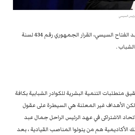
لرئيس السيسي
“كتب- محمد زيدان”- أصدر الرئيس المصري عبد الفتاح السيسي، القرار الجمهوري رقم 434 لسنة
ق متطلبات التنمية البشرية للكوادر الشبابية بكافة
 ولكن الأهداف غير المعلنة هي السيطرة على عقول
اتحاد الاشتراكى في عهد الرئيس الراحل جمال عبد
الأكاديمية هم من يتولوا المناصب القيادية ، بعد