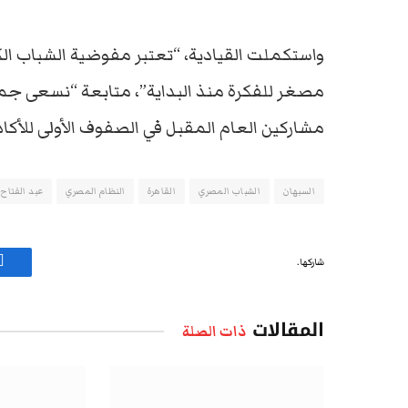
واستكملت القيادية، “تعتبر مفوضية الشباب ال
مصغر للفكرة منذ البداية”، متابعة “نسعى جميعا
مشاركين العام المقبل في الصفوف الأولى للأكاد
‏السبهان
الشباب المصري
القاهرة
النظام المصري
عبد الفتاح
شاركها.
ف
المقالات
ذات الصلة