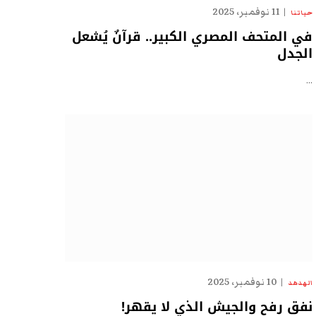
11 نوفمبر، 2025
حياتنا
في المتحف المصري الكبير.. قرآنٌ يُشعل
الجدل
…
10 نوفمبر، 2025
الهدهد
نفق رفح والجيش الذي لا يقهر!