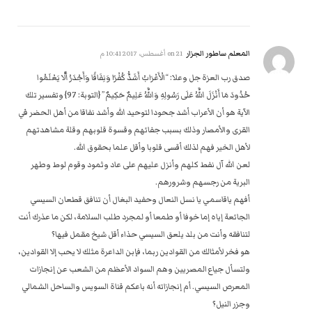
المعلم ساطور الجزار
on
21 أغسطس، 2017 10:41 م
صدق رب العزة جل وعلا: “الْأَعْرَابُ أَشَدُّ كُفْرًا وَنِفَاقًا وَأَجْدَرُ أَلَّا يَعْلَمُوا
حُدُودَ مَا أَنْزَلَ اللَّهُ عَلَى رَسُولِهِ وَاللَّهُ عَلِيمٌ حَكِيمٌ” {التوبة: 97} وتفسير تلك
الآية هو أن الأعراب أشد جحودا لتوحيد الله وأشد نفاقا من أهل الحضر في
القرى والأمصار وذلك بسبب جفائهم وقسوة قلوبهم وقلة مشاهدتهم
لأهل الخير فهم لذلك أقسى قلوبا وأقل علما بحقوق الله.
لعن الله آل نفط كلهم وأنزل عليهم على عاد وثمود وقوم لوط وطهر
البرية من رجسهم وشرورهم.
أفهم ياقاسمي يا نسل النعال وحفيد البغال أن تنافق قطعان السيسي
الجائعة إياه إما خوفا أو طمعا أو لمجرد طلب السلامة، لكن ما عذرك أنت
لتنافقه وأنت من بلد يلعق السيسي حذاء أقل شيخ مقمل فيها؟
هو فخر لأمثالك من القوادين ربما، فإبن الداعرة مثلك لا يحب إلا القوادين،
ولتسأل جياع المصريين وهم السواد الأعظم من الشعب عن إنجازات
المعرص السيسي. أم إنجازاته أنه باعكم قناة السويس والساحل الشمالي
وجزر النيل؟