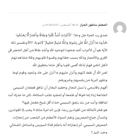
المعلم ساطور الجزار
on
21 أغسطس، 2017 10:43 م
صدق رب العزة جل وعلا: “الْأَعْرَابُ أَشَدُّ كُفْرًا وَنِفَاقًا وَأَجْدَرُ أَلَّا يَعْلَمُوا
حُدُودَ مَا أَنْزَلَ اللَّهُ عَلَى رَسُولِهِ وَاللَّهُ عَلِيمٌ حَكِيمٌ” {التوبة: 97} وتفسير تلك
الآية هو أن الأعراب أشد جحودا لتوحيد الله وأشد نفاقا من أهل الحضر في
القرى والأمصار وذلك بسبب جفائهم وقسوة قلوبهم وقلة مشاهدتهم
لأهل الخير فهم لذلك أقسى قلوبا وأقل علما بحقوق الله.
لعن الله آل نفط كلهم وأنزل عليهم ما أنزل على عاد وثمود وقوم لوط
وطهر البرية من رجسهم وشرورهم.
أفهم ياقاسمي يا نسل النعال وحفيد البغال أن تنافق قطعان السيسي
الجائعة إياه إما خوفا أو طمعا أو لمجرد طلب السلامة، لكن ما عذرك أنت
لتنافقه وأنت من بلد يلعق السيسي حذاء أقل شيخ مقمل فيها؟
هو فخر لأمثالك من القوادين ربما، فإبن الداعرة مثلك لا يحب إلا القوادين،
ولتسأل جياع المصريين وهم السواد الأعظم من الشعب عن إنجازات
المعرص السيسي. أم إنجازاته أنه باعكم قناة السويس والساحل الشمالي
وجزر النيل؟