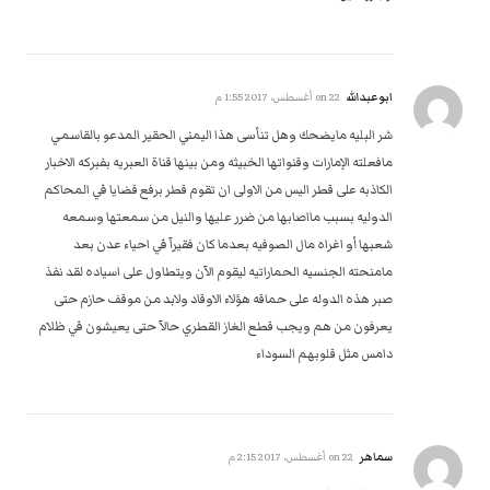
ابوعبدالله
on
22 أغسطس، 2017 1:55 م
شر البليه مايضحك وهل تنأسى هذا اليمني الحقير المدعو بالقاسمي
مافعلته الإمارات وقنواتها الخبيثه ومن بينها قناة العبريه بفبركه الاخبار
الكاذبه على قطر اليس من الاولى ان تقوم قطر برفع قضايا في المحاكم
الدوليه بسبب مااصابها من ضرر عليها والنيل من سمعتها وسمعه
شعبها أو اغراه مال الصوفيه بعدما كان فقيرآ في احياء عدن بعد
مامنحته الجنسيه الحماراتيه ليقوم الآن ويتطاول على اسياده لقد نفذ
صبر هذه الدوله على حماقه هؤلاء الاوقاد ولابد من موقف حازم حتى
يعرفون من هم ويجب قطع الغاز القطري حالآ حتى يعيشون في ظلام
دامس مثل قلوبهم السوداء
سماهر
on
22 أغسطس، 2017 2:15 م