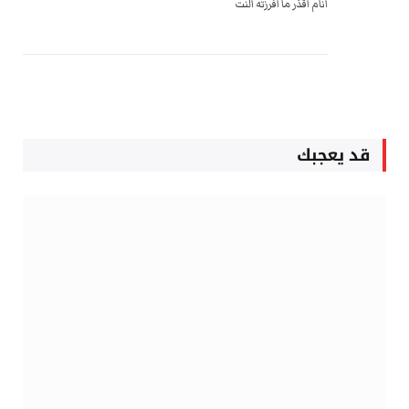
انام اقذر ما افرزته النت
قد يعجبك