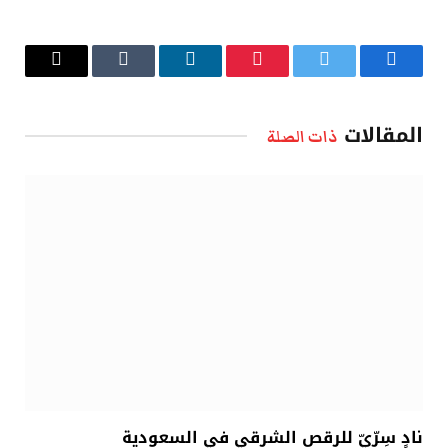
فيسبوك
تويتر
بينتيريست
لينكدإن
Tumblr
البريد
الإلكتروني
المقالات
ذات الصلة
نادٍ سِرِّيّ للرقص الشرقي في السعودية