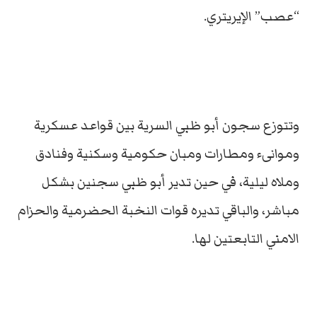
“عصب” الإيريتري.
وتتوزع سجون أبو ظبي السرية بين قواعد عسكرية
وموانىء ومطارات ومبان حكومية وسكنية وفنادق
وملاه ليلية، في حين تدير أبو ظبي سجنين بشكل
مباشر، والباقي تديره قوات النخبة الحضرمية والحزام
الامني التابعتين لها.