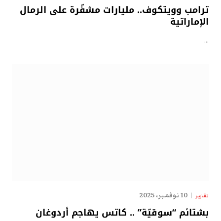
ترامب وويتكوف.. مليارات مشفّرة على الرمال
الإماراتية
…
10 نوفمبر، 2025
تقارير
بشتائم “سوقيّة” .. كاتس يهاجم أردوغان