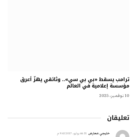
ترامب يسقط «بي بي سي».. وثائقي يهزّ أعرق
مؤسسة إعلامية في العالم
10 نوفمبر، 2025
تعليقان
خليجي معارض
on
31 يوليو، 2017 9:41 م