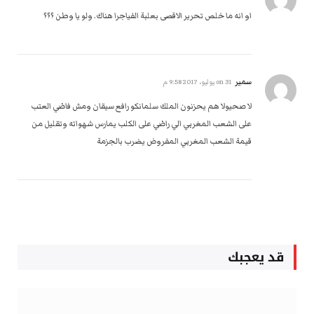
او انه ما خلص تحرير الاقصى بعلبة الفياجرا هناك. ولو يا وطن ؟؟؟
سمير
on
31 يوليو، 2017 9:58 م
لا صحيولا هم يحزنون الملك سلمانكو رافع سيقان ومش فاضي العتب
على الشعب المغربي الي راضي على الكلب يمارس شهواته وتقليل من
قيمة الشعب المغربي المفروض يضرب بالجزمة
قد يعجبك