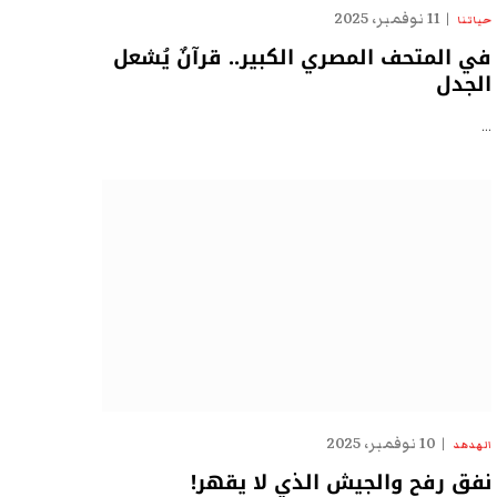
11 نوفمبر، 2025
حياتنا
في المتحف المصري الكبير.. قرآنٌ يُشعل
الجدل
…
10 نوفمبر، 2025
الهدهد
نفق رفح والجيش الذي لا يقهر!