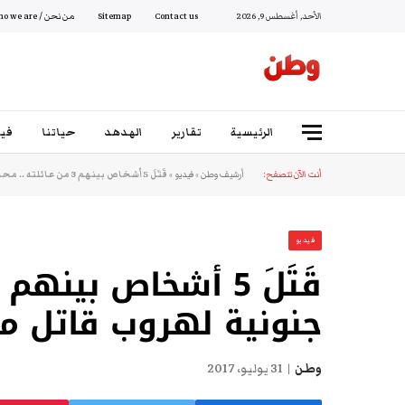
الأحد, أغسطس 9, 2026
Contact us
Sitemap
من نحن / Who we are
الرئيسية
تقارير
الهدهد
حياتنا
فيد
أنت الآن تتصفح:
أرشيف وطن
»
فيديو
»
قَتَلَ 5 أشخاص بينهم 3 من عائلته .. محاولة جنونية لهروب قاتل من سجن أمريكي!!
فيديو
جنونية لهروب قاتل م
وطن
31 يوليو، 2017