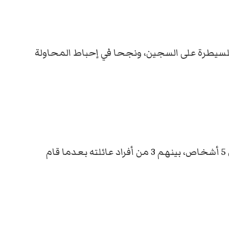
للسيطرة على السجين، ونجحا في إحباط المحاولة
ووفقاً للصحيفة؛ فإن المتهم “هيريرا” قام بقتل 5 أشخاص، بينهم 3 من أفراد عائلته بعدما قام