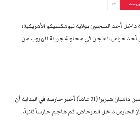
يريست
 داخل أحد السجون بولاية نيومكسيكو الأمريكية؛
ال هجومه على أحد حراس السجن في محاولة جريئة للهروب من
ووفقَ صحيفة “ديلي ميل” البريطانية، فإنّ السجين داميان هيريرا (21 عاماً) أخبر حارسه في البداية أن
جاز الحارس داخل المرحاض، ثم هاجم حارساً ثانياً،