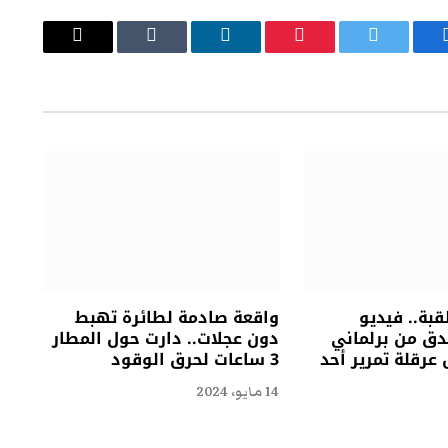
يسبوك
تويتر
بينتيريست
لينكدإن
Tumblr
البريد
الإلكتروني
بة.. فيديو
واقعة صادمة لطائرة تهبط
دق من برلماني
دون عجلات.. دارت حول المطار
 عرقلة تمرير أحد
3 ساعات لحرق الوقود
14 مايو، 2024