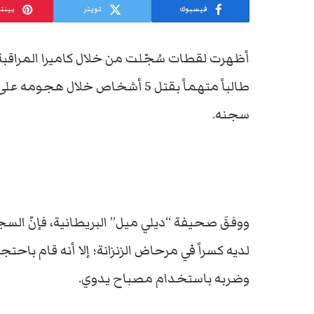
فيسبوك
تويتر
بينت
أظهرت لقطات سُجّلت من خلال كاميرا المراقبة
طالباً متهماً بقتل 5 أشخاص خل
سجنه.
لديه كسراً في مرحاض الزنزانة؛ إلا أنه قام باحت
وضربه باستخدام مصباح يدوي.