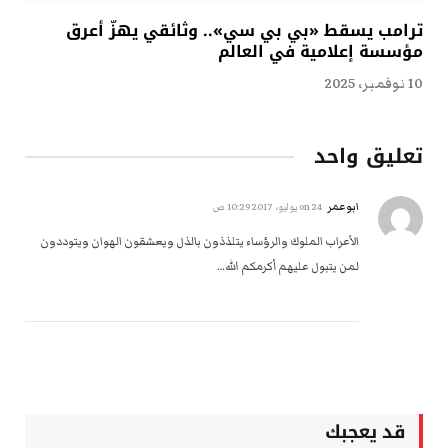
ترامب يسقط «بي بي سي».. وثائقي يهزّ أعرق
مؤسسة إعلامية في العالم
10 نوفمبر، 2025
تعليق واحد
ابوعمر
on
24 يوليو، 2017 10:29 ص
الأعراب الملوك والرؤساء يتلذذون بالذل ويعشقون الهوان ويتوددون
لمن يتبول عليهم أكرمكم الله…
قد يعجبك