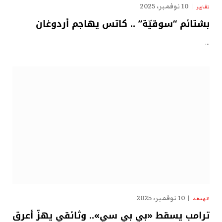
10 نوفمبر، 2025
تقارير
بشتائم “سوقيّة” .. كاتس يهاجم أردوغان
…
10 نوفمبر، 2025
الهدهد
ترامب يسقط «بي بي سي».. وثائقي يهزّ أعرق