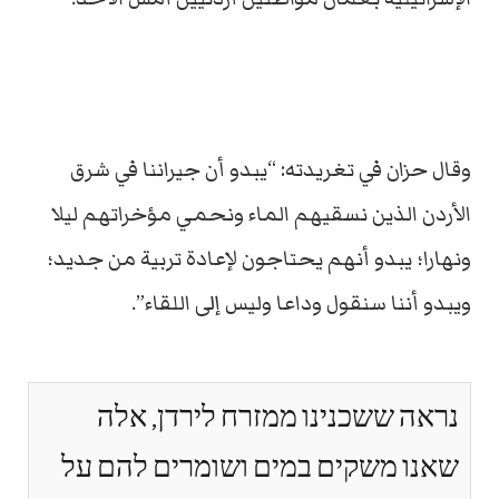
وقال حزان في تغريدته: “يبدو أن جيراننا في شرق
الأردن الذين نسقيهم الماء ونحمي مؤخراتهم ليلا
ونهارا؛ يبدو أنهم يحتاجون لإعادة تربية من جديد؛
ويبدو أننا سنقول وداعا وليس إلى اللقاء”.
נראה ששכנינו ממזרח לירדן, אלה
שאנו משקים במים ושומרים להם על