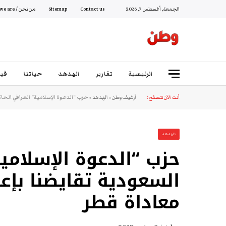
الجمعة, أغسطس 7, 2026
Contact us
Sitemap
من نحن / Who we are
الرئيسية
تقارير
الهدهد
حياتنا
فيد
أنت الآن تتصفح:
أرشيف وطن
»
الهدهد
»
حزب “الدعوة الإسلامية” العراقي الح
الهدهد
حزب “الدعوة الإسلامية
السعودية تقايضنا بإع
معاداة قطر