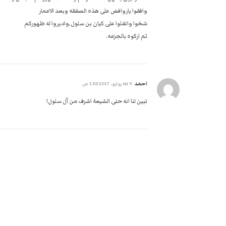
وافقوا ياروافض على هذه الصفقه وبعد الاعمار
شخوا واتفلوا على كيان بن سلول,واديروا له ظهوركم
ثم اركوه بالجزمه.
احمد
on
9 يوليو، 2017 1:53 ص
تبين لنا انه حتى الشيعة اشرف من آل سلول!