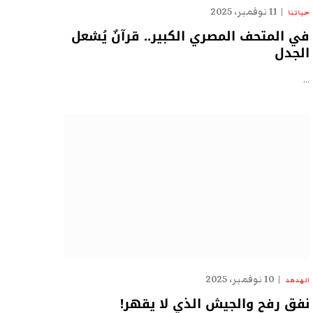
11 نوفمبر، 2025
حياتنا
في المتحف المصري الكبير.. قرآنٌ يُشعل
الجدل
…
10 نوفمبر، 2025
الهدهد
نفق رفح والجيش الذي لا يقهر!