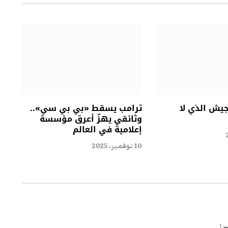
جيش الذي لا
ترامب يسقط «بي بي سي»..
وثائقي يهزّ أعرق مؤسسة
إعلامية في العالم
10 نوفمبر، 2025
 !