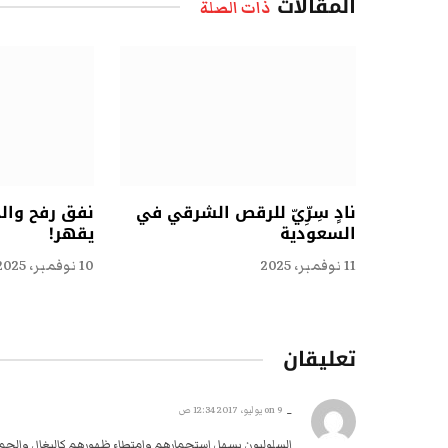
المقالات
ذات الصلة
نادٍ سِرِّيّ للرقص الشرقي في
نفق رفح وال
السعودية
يقهر!
11 نوفمبر، 2025
10 نوفمبر، 2025
تعليقان
_
on
9 يوليو، 2017 12:34 ص
السلوليون يسهل استحمارهم وامتطاء ظهورهم كالبغال والحمير