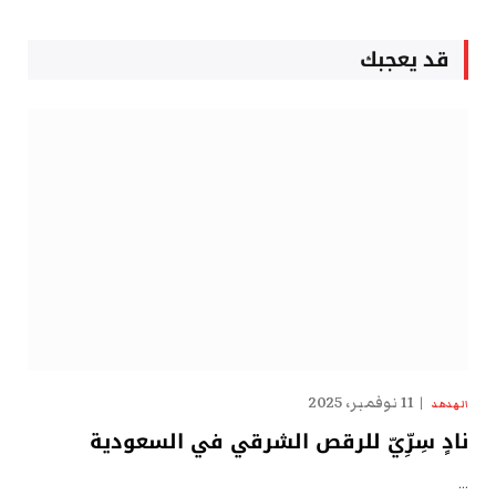
قد يعجبك
11 نوفمبر، 2025
الهدهد
نادٍ سِرِّيّ للرقص الشرقي في السعودية
…