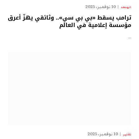
10 نوفمبر، 2025
الهدهد
ترامب يسقط «بي بي سي».. وثائقي يهزّ أعرق
مؤسسة إعلامية في العالم
…
10 نوفمبر، 2025
تقارير