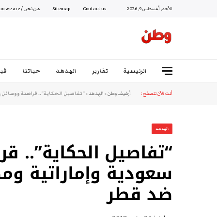
الأحد, أغسطس 9, 2026
Contact us
Sitemap
من نحن / Who we are
الرئيسية
تقارير
الهدهد
حياتنا
فيد
أنت الآن تتصفح:
أرشيف وطن
»
الهدهد
»
“تفاصيل الحكاية”.. قراصنة ووسائل 
الهدهد
“تفاصيل الحكاية”.. قر
سعودية وإماراتية ومص
ضد قطر