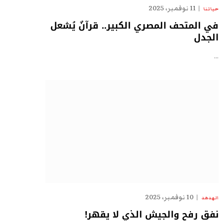
11 نوفمبر، 2025
حياتنا
في المتحف المصري الكبير.. قرآنٌ يُشعل
الجدل
…
10 نوفمبر، 2025
الهدهد
نفق رفح والجيش الذي لا يقهر!