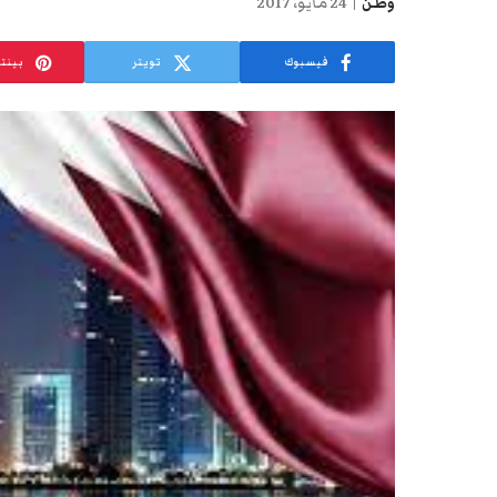
وطن
24 مايو، 2017
فيسبوك
تويتر
بينت