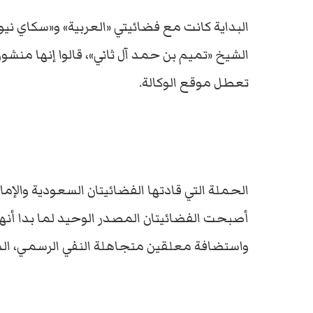
البداية كانت مع فضائيتي «العربية» و«سكاي ني
الشيخ «تميم بن حمد آل ثاني»، قالوا إنها منشور
تعطل موقع الوكالة.
الحملة التي قادتها الفضائيتان السعودية والإم
أصبحت الفضائيتان المصدر الوحيد لما بدا أنها
واستضافة معلقين متجاهلة النفي الرسمي، الذي ت