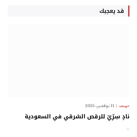
قد يعجبك
11 نوفمبر، 2025
الهدهد
نادٍ سِرِّيّ للرقص الشرقي في السعودية
…