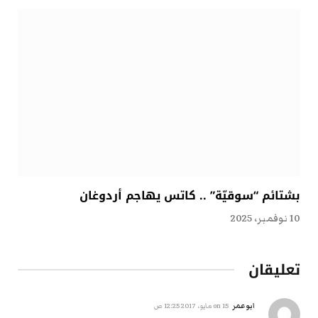
بشتائم “سوقيّة” .. كاتس يهاجم أردوغان
10 نوفمبر، 2025
تعليقان
ابوعمر
on
15 مايو، 2017 12:25 ص