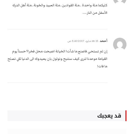
كليكما ملة واحدة ..ملة القوادين..ملة العبيد والخونة..ملة أهل الدرك
الأسفل من النار…..
أحمد
on
15 مايو، 2017 5:40 ص
إن لم تستحي فاصنع ما شأت! الخيانة اصبحت محل فخر!؟ حسناً يوم
القيامة موعدنا لنرى كيف ستنبح وتولول بان يعيدوك الى الدنيا لكي تصلح
ما فات!
قد يعجبك