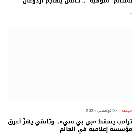
بشتائم “سوقيّة” .. كاتس يهاجم أردوغان
…
10 نوفمبر، 2025
الهدهد
ترامب يسقط «بي بي سي».. وثائقي يهزّ أعرق
مؤسسة إعلامية في العالم