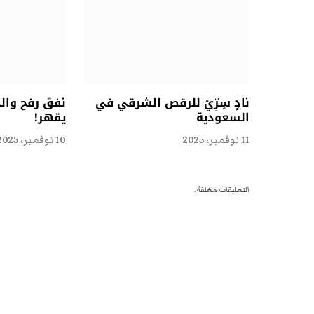
نادٍ سِرِّيّ للرقص الشرقي في
نفق رفح وال
السعودية
يقهر!
11 نوفمبر، 2025
10 نوفمبر، 2025
التعليقات مغلقة.