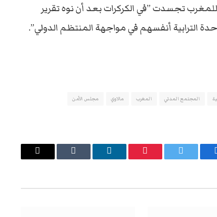
ية للمغرب تجسدت ”في الكركرات بعد أن نوه تقرير
ة الترابية أنفسهم في مواجهة المنتظم الدولي”.
ية
المجتمع المدني
المغرب
مالاوي
مجلس الأمن
يسبوك
تويتر
بينتيريست
لينكدإن
Tumblr
البريد
الإلكتروني