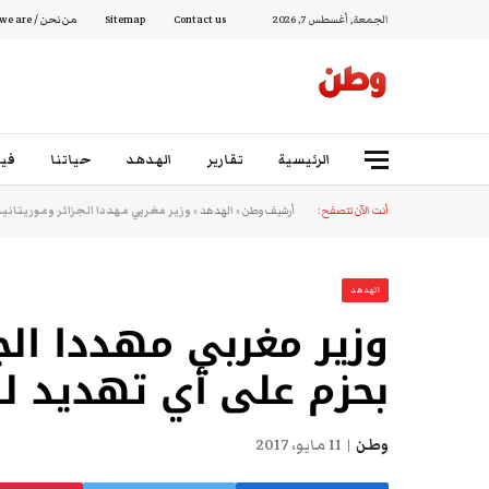
الجمعة, أغسطس 7, 2026
Contact us
Sitemap
من نحن / Who we are
الرئيسية
تقارير
الهدهد
حياتنا
فيد
أنت الآن تتصفح:
أرشيف وطن
»
الهدهد
»
وزير مغربي مهددا الجزائر وموريتانيا
الهدهد
وزير مغربي مهددا الجز
بحزم على أي تهديد لوح
وطن
11 مايو، 2017