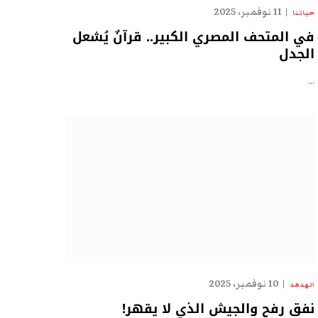
11 نوفمبر، 2025
حياتنا
في المتحف المصري الكبير.. قرآنٌ يُشعل
الجدل
…
10 نوفمبر، 2025
الهدهد
نفق رفح والجيش الذي لا يقهر!