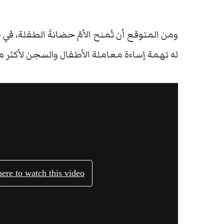
ومن المتوقع أن تُمنح الأمُ حضانةَ الطفلة، في
له تهمة إساءة معاملة الأطفال والسجن لأكثر م