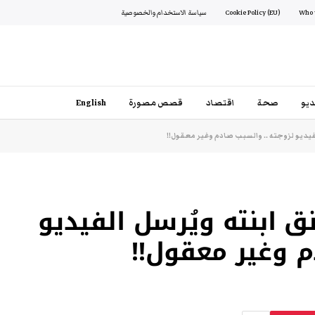
Cookie Policy (EU)
سياسة الاستخدام والخصوصية
يو
صحة
اقتصاد
قصص مصورة
English
لفيديو لزوجته .. والسبب صادم وغير معقول!!
ق ابنته ويُرسل الفيديو
م وغير معقول!!