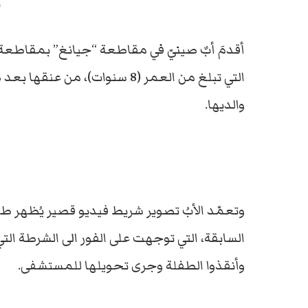
ا
أقدمَ أبٌ صينيّ في مقاطعة “جيانغ” بمقاطعة
التي تبلغ من العمر (8 سنوات)، م
والديها.
وتعمّد الأبُ تصوير شريط فيديو قصير يُظهر طف
السابقة، التي توجهت على الفور الى الشرطة الت
وأنقذوا الطفلة وجرى تحويلها للمستشفى.