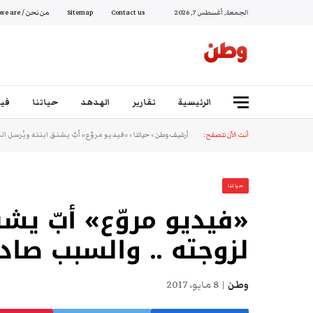
الجمعة, أغسطس 7, 2026
Contact us
Sitemap
من نحن / Who we are
الرئيسية
تقارير
الهدهد
حياتنا
فيد
أنت الآن تتصفح:
أرشيف وطن
»
حياتنا
»
«فيديو مروّع» أبّ يشنق ابنته ويُرسل ا
حياتنا
«فيديو مروّع» أبّ يشن
لزوجته .. والسبب صاد
وطن
8 مايو، 2017