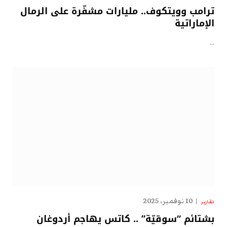
ترامب وويتكوف.. مليارات مشفّرة على الرمال
الإماراتية
…
10 نوفمبر، 2025
تقارير
بشتائم “سوقيّة” .. كاتس يهاجم أردوغان