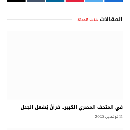
فيسبوك
تويتر
بينتيريست
لينكدإن
Tumblr
البريد
الإلكتروني
المقالات
ذات الصلة
في المتحف المصري الكبير.. قرآنٌ يُشعل الجدل
11 نوفمبر، 2025