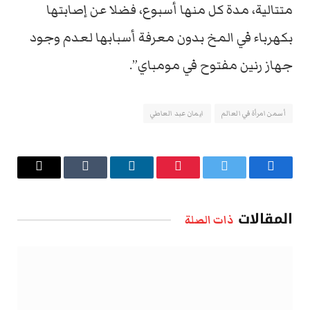
متتالية، مدة كل منها أسبوع، فضلا عن إصابتها
بكهرباء في المخ بدون معرفة أسبابها لعدم وجود
جهاز رنين مفتوح في مومباي”.
أسمن امرأة في العالم
ايمان عبد العاطي
فيسبوك
تويتر
بينتيريست
لينكدإن
Tumblr
البريد
الإلكتروني
المقالات
ذات الصلة