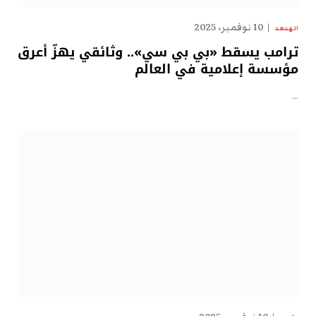
10 نوفمبر، 2025
الهدهد
ترامب يسقط «بي بي سي».. وثائقي يهزّ أعرق
مؤسسة إعلامية في العالم
…