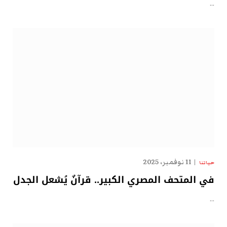
…
11 نوفمبر، 2025
حياتنا
في المتحف المصري الكبير.. قرآنٌ يُشعل الجدل
…