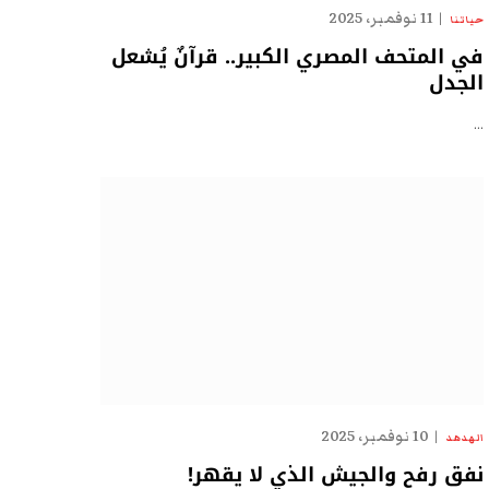
11 نوفمبر، 2025
حياتنا
في المتحف المصري الكبير.. قرآنٌ يُشعل
الجدل
…
10 نوفمبر، 2025
الهدهد
نفق رفح والجيش الذي لا يقهر!