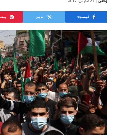
وطن
27 مارس، 2017
فيسبوك
تويتر
بينت