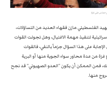
حماس على غزة
لشهيد الفلسطيني مازن فقهاء العديد من التساؤلات،
ئيلية لتنفيذ مهمة الاغتيال، وهل تجولت القوات
 الإجابة على هذا السؤال جزماً بالنفي، فالقوات
زة من عدة محاور سواء الجوية منها أو البرية
 ذلك، فمن الممكن أن يكون “العدو الصهيوني” قد نجح
روج منها.