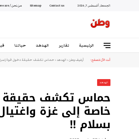
الجمعة, أغسطس 7, 2026
Contact us
Sitemap
من نحن / Who we are
الرئيسية
تقارير
الهدهد
حياتنا
فيد
أنت الآن تتصفح:
أرشيف وطن
»
الهدهد
»
حماس تكشف حقيقة دخول قوة إسرائيلي
الهدهد
حماس تكشف حقيقة دخ
خاصة إلى غزة واغتيال
بسلام !!