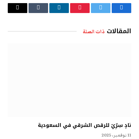
فيسبوك
تويتر
بينتيريست
لينكدإن
Tumblr
البريد
الإلكتروني
المقالات
ذات الصلة
نادٍ سِرِّيّ للرقص الشرقي في السعودية
11 نوفمبر، 2025