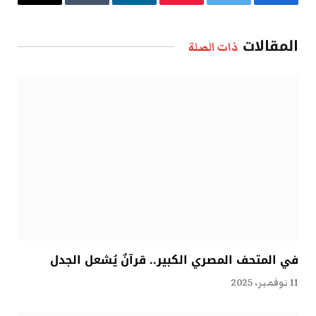
فيسبوك
تويتر
بينتيريست
لينكدإن
Tumblr
البريد
الإلكتروني
المقالات
ذات الصلة
في المتحف المصري الكبير.. قرآنٌ يُشعل الجدل
11 نوفمبر، 2025