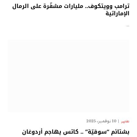
ترامب وويتكوف.. مليارات مشفّرة على الرمال
الإماراتية
…
10 نوفمبر، 2025
تقارير
بشتائم “سوقيّة” .. كاتس يهاجم أردوغان