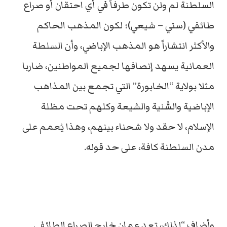
السلطنة لم ولن تكون طرفاً في أي احتقان أو صراع
طائفي (سني – شيعي)؛ لكون المذهب الحاكم
والأكثر انتشاراً هو المذهب الإباضي، وأن السلطة
العمانية يسهد إنصافها لجميع المواطنين، ضاربا
مثلا بولاية “الخابورة” التي تجمع بين المذاهب
الإباضية والسُّنية والشيعة وكلهم تحت مظلة
الإسلام، لا حقد ولا شحناء بينهم، وهذا يُعمم على
مدن السلطنة كافة، على حد قوله.
وأضاف “لذلك، تعد عمان خارج الصراع الطائفي