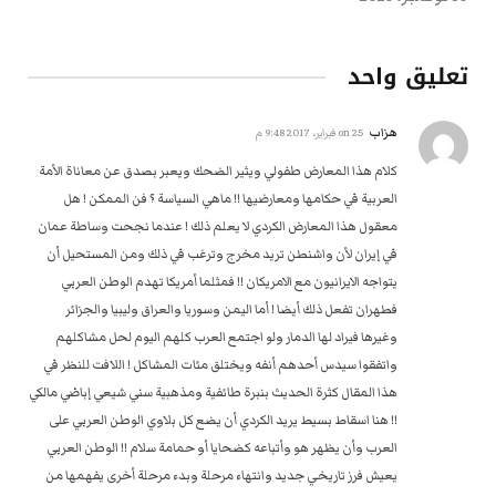
تعليق واحد
هزاب
on
25 فبراير، 2017 9:48 م
كلام هذا المعارض طفولي ويثير الضحك ويعبر بصدق عن معاناة الأمة
العربية في حكامها ومعارضيها !! ماهي السياسة ؟ فن الممكن ! هل
معقول هذا المعارض الكردي لا يعلم ذلك ! عندما نجحت وساطة عمان
في إيران لأن واشنطن تريد مخرج وترغب في ذلك ومن المستحيل أن
يتواجه الايرانيون مع الامريكان !! فمثلما أمريكا تهدم الوطن العربي
فطهران تفعل ذلك أيضا ! أما اليمن وسوريا والعراق وليبيا والجزائر
وغيرها فيراد لها الدمار ولو اجتمع العرب كلهم اليوم لحل مشاكلهم
واتفقوا سيدس أحدهم أنفه ويختلق مئات المشاكل ! اللافت للنظر في
هذا المقال كثرة الحديث بنبرة طائفية ومذهبية سني شيعي إباضي مالكي
!! هنا اسقاط بسيط يريد الكردي أن يضع كل بلاوي الوطن العربي على
العرب وأن يظهر هو وأتباعه كضحايا أو حمامة سلام !! الوطن العربي
يعيش فرز تاريخي جديد وانتهاء مرحلة وبدء مرحلة أخرى يفهمها من