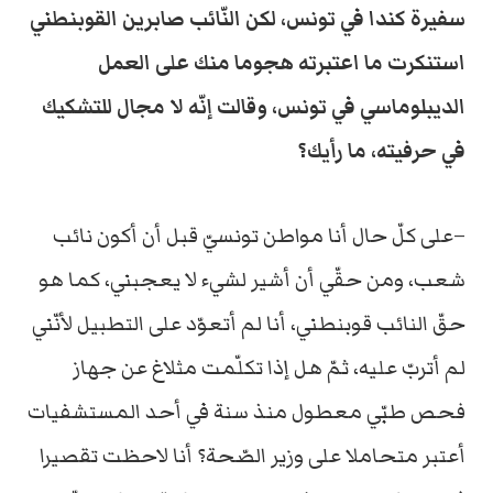
سفيرة كندا في تونس، لكن النّائب صابرين القوبنطني
استنكرت ما اعتبرته هجوما منك على العمل
الديبلوماسي في تونس، وقالت إنّه لا مجال للتشكيك
في حرفيته، ما رأيك؟
–على كلّ حال أنا مواطن تونسيّ قبل أن أكون نائب
شعب، ومن حقّي أن أشير لشيء لا يعجبني، كما هو
حقّ النائب قوبنطني، أنا لم أتعوّد على التطبيل لأنّني
لم أتربّ عليه، ثمّ هل إذا تكلّمت مثلاغ عن جهاز
فحص طبّي معطول منذ سنة في أحد المستشفيات
أعتبر متحاملا على وزير الصّحة؟ أنا لاحظت تقصيرا