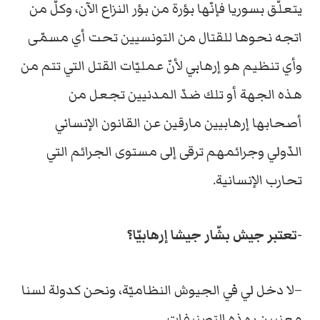
يتعلّق بسوريا فإنّها بؤرة من بؤر النزاع الآن، وكلّ من
اتجه نحوها للقتال من التونسيين تحت أي مسمّى
وأي تنظيم هو إرهابي لأنّ عمليّات القتل التي تتم من
هذه الجهة أو تلك ضدّ المدنيين تجعل من
أصحابها إرهابيين مارقين عن القانون الإنساني
الدّولي وجرائمهم ترقى إلى مستوى الجرائم التي
تحارب الإنسانية.
-تعتبر جيش بشّار جيشا إرهابيّا؟
–لا دخل لي في الجيوش النظاميّة، ونحن كدولة لسنا
معنيين بهذه التصنيفات.