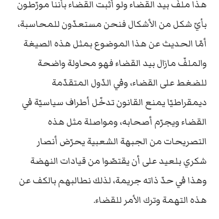
هذا ملفّ بيد القضاء ولو أثبت القضاء بأننا مورّطون
بأيّ شكل من الأشكال فنحن مستعدّون للمحاسبة،
أمّا الحديث عن هذا الموضوع بمثل هذه الصيغة
والملفّ مازال بيد القضاء فهو محاولة واضحة
للضغط على القضاء، وفي الدّول المتقدّمة
ديمقراطيّا يمنع القانون تدخّل أطراف سياسيّة في
القضاء ويجرّم أصحابه، ومواصلة مثل هذه
التصريحات من الجبهة الشعبية يحرّض أنصار
شكري بلعيد على أن يقتصّوا من قيادات النهضة
وهذا في حدّ ذاته جريمة، لذلك نطالبهم بالكف عن
هذه التهمة وترك الأمر للقضاء.