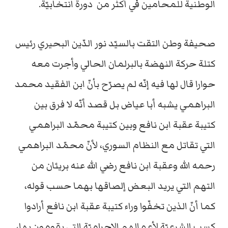
الوطنية للمحامين في أكثر من
دورة انتخابيّة.
صحيفة وطن التقت بالسيّد نور الدّين البحيري رئيس
كتلة حركة النهضة بالبرلمان الحالي وأجرت معه
حوارا قال لها فيه إنّه لم يصرّح بأنّ ابن الفقيد محمد
البراهمي يشبه أبا عياض بل قصد أنّه لا فرق بين
كتيبة عقبة ابن نافع وبين كتيبة محمّد البراهمي
التي تقاتل مع النظام السوري، لأنّ محمّد البراهمي
رحمه الله وعقبة ابن نافع رضي الله عنه بريئان من
التهم التي يريد البعض إلصاقها بهما حسب قوله،
كما أنّ الذين تخفّوا وراء كتيبة عقبة ابن نافع أرادوا
كسب الشرعيّة لأعمالهم الإجراميّة التي يقومون بها،