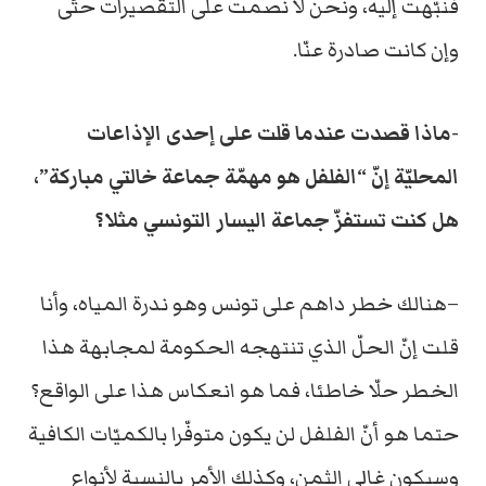
فنبّهت إليه، ونحن لا نصمت على التقصيرات حتّى
وإن كانت صادرة عنّا.
-ماذا قصدت عندما قلت على إحدى الإذاعات
المحليّة إنّ “الفلفل هو مهمّة جماعة خالتي مباركة”،
هل كنت تستفزّ جماعة اليسار التونسي مثلا؟
–هنالك خطر داهم على تونس وهو ندرة المياه، وأنا
قلت إنّ الحلّ الذي تنتهجه الحكومة لمجابهة هذا
الخطر حلّا خاطئا، فما هو انعكاس هذا على الواقع؟
حتما هو أنّ الفلفل لن يكون متوفّرا بالكميّات الكافية
وسيكون غالي الثمن، وكذلك الأمر بالنسبة لأنواع