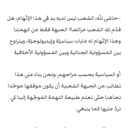
–حاشى للّه، الشعب ليس لديه يد في هذا الإتّهام، هل
قدّم لك الشعب عرائضا؟ الجبهة فقط من اتهمتنا
وهذا الإتّهام له غايات سياسيّة وإيديولوجيّة، ويتراوح
بين المسؤولية الجنائية وبين المسؤولية الأخلاقية
أو السياسية بحسب مزاجهم، ونحن بناء على هذا
نطالب من الجبهة الشعبية أن يكون موقفها موحّدا
تجاهنا حتّى نعلم طبيعة التهمة الموجّهة إلينا كي
نردّ عليها كما ينبغي.