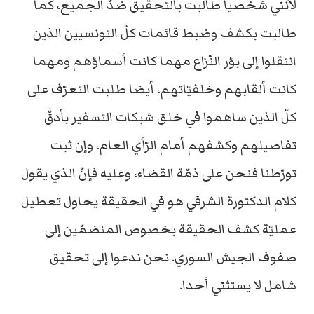
لأنني شخصيا طالبت بالتحقيق ضدّ الجميع، كما
طالبت بكشف وضبط قائمات كلّ التونسيين الذين
انتقلوا إلى بؤر النّزاع مهما كانت أسماؤهم ومهما
كانت ألقابهم وخلفيّاتهم، أيضا طلبت التعرّف على
كلّ الذين ساهموا في خلق شبكات التسفير بأدقّ
تفاصيلهم وكشفهم أمام الرّأي العام، وإن ثبت
تورّطنا فنحن على ذمّة القضاء، وعليه فإنّ الذي يقول
كلام الدكتورة الشرفي هو في الحقيقة يحاول تعطيل
عمليّة كشف الحقيقة بخصوص المنضمّين إلى
صفوف الجيش السوري. نحن ندعوا إلى تحقيق
شامل لا يستثني أحدا.