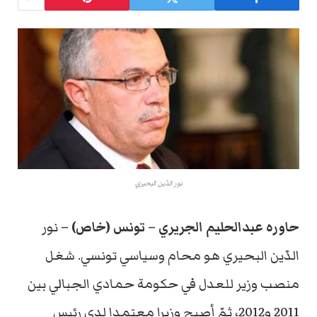
نور الدّين البحيري
حاوره عبدالحليم الجريري – تونس (خاص) –
نور
الدّين البحيري هو محام وسياسي تونسي. شغل
منصب وزير للعدل في حكومة حمادي الجبالي بين
2011 و2012، ثمّ أصبح وزيرا معتمدا لدى رئيس