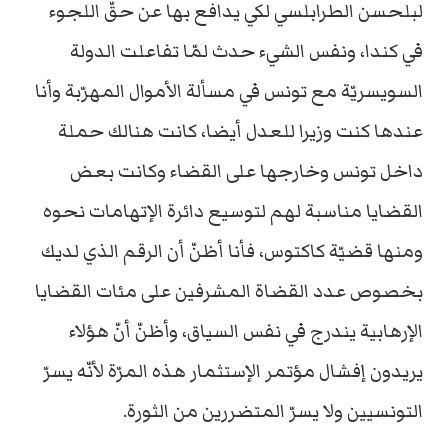
لبلحسن الطرابلسي لكي يدافع بها عن حقّ اللجوء
في كندا، ونفس الشيء حدث لمّا تفاعلت الدولة
السويسريّة مع تونس في مسألة الأموال المهرّبة وأنا
عندها كنت وزيرا للعدل أيضا، كانت هنالك حملة
داخل تونس وخارجها على القضاء وكانت بعض
القضايا مناسبة لهم لتوسيع دائرة الإتهامات نحوه
ومنها قضيّة كاكتوس، فأنا أظنّ أن الرقم الذي لديك
بخصوص عدد القضاة المشرفين على مئات القضايا
الإرهابية يندرج في نفس السياق، وأظنّ أنّ هؤلاء
يريدون إفشال مؤتمر الإستثمار هذه المرّة لأنّه يسرّ
التونسيين ولا يسرّ المتضررين من الثورة.