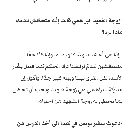
-زوجة الفقيد البراهمي قالت إنّك متعطّش للدماء،
ماذا ترد؟
–إذا هي أحسّت بهذا فلها ذلك، وإذا كنّا حقّا
متعطّشين للدمّ لرفضنا ترك الحكم كما فعل بشّار
الأسد، لكن الفرق بيننا وبينه كبير جدّا، وأقول إن
مباركة البراهمي هي زوجة شهيد ويجب أن تحظى
بما تحظى به زوجة الشهيد من احترام.
-دعوتَ سفير تونس في كندا الى أخذ الدرس من