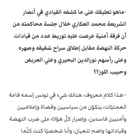
-ماهو تعليقك على ما كشفه القيادي في أنصار
الشريعة محمد العكاري خلال جلسة محاكمته من
أن فرقة أمنية عرضت عليه توريط عدد من قيادات
حركة النهضة مقابل إطلاق سراح شقيقه وصهره
وعلى رأسهم نورالدين البحيري وعلي العريض
وحبيب اللوز؟؟
–هذا كلام معروف، هنالك شيء في تونس إسمه قاعة
العمليّات، يتكوّن من سياسيين وقضاة وإعلاميين
وأمنيين فاسدين، وإصرار كلّ هؤلاء على ضرب النهضة
وقياداتها واضح للعيان، وأنا شخصيّا كنت كلّما