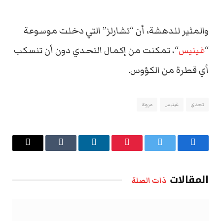
والمثير للدهشة، أن “تشارلز” التي دخلت موسوعة
“
غينيس
“، تمكنت من إكمال التحدي دون أن تنسكب
أي قطرة من الكؤوس.
تحدي
غينيس
مرونة
فيسبوك
تويتر
بينتيريست
لينكدإن
Tumblr
البريد
الإلكتروني
المقالات
ذات الصلة