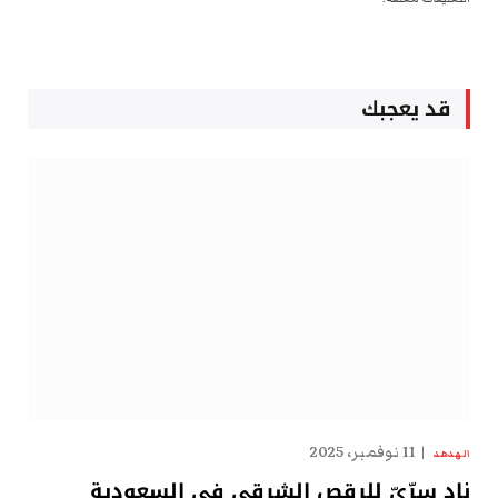
قد يعجبك
11 نوفمبر، 2025
الهدهد
نادٍ سِرِّيّ للرقص الشرقي في السعودية