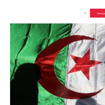
يريست