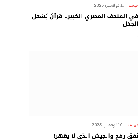
11 نوفمبر، 2025
حياتنا
في المتحف المصري الكبير.. قرآنٌ يُشعل
الجدل
…
10 نوفمبر، 2025
الهدهد
نفق رفح والجيش الذي لا يقهر!