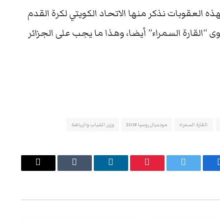
ه العقوبات نذكر منها الاتحاد الكويتي لكرة القدم
ى “القارة السمراء” أيضا، وهذا ما يجب على الجزائر
القارة السمراء
مونديال روسيا 2018
وزير الشباب والرياضة
يسبوك
تويتر
بينتيريست
لينكدإن
Tumblr
البريد
الإلكتروني