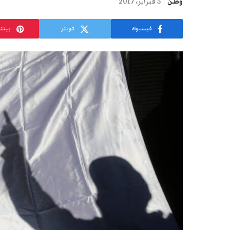
وطن
5 فبراير، 2017
فيسبوك
تويتر
بينت