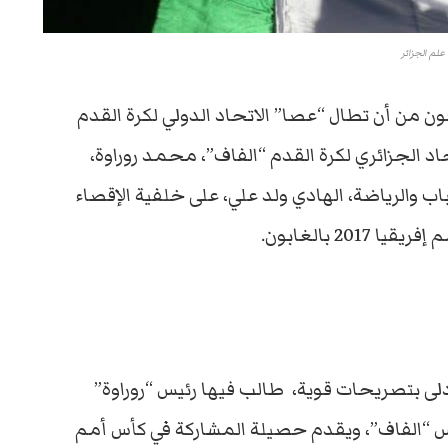
علم الجزائر
ن من أن تطال “عصا” الاتحاد الدولي لكرة القدم
حاد الجزائري لكرة القدم “الفاف”، محمد روراوة،
 والرياضة، الهادي ولد علي، على خلفية الإقصاء
2 بالغابون.
أدلى بتصريحات قوية، طالب فيها رئيس “روراوة”
س “الفاف”، ويقدم حصيلة المشاركة في كأس أمم