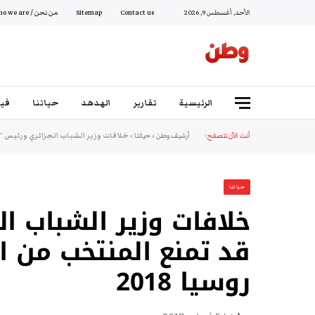
الأحد, أغسطس 9, 2026
Contact us
Sitemap
من نحن / Who we are
الرئيسية
تقارير
الهدهد
حياتنا
فيد
أنت الآن تتصفح:
أرشيف وطن
»
حياتنا
»
خلافات وزير الشباب الجزائري ورئيس “ا
حياتنا
خلافات وزير الشباب ا
قد تمنع المنتخب من 
روسيا 2018