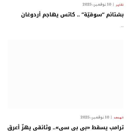
10 نوفمبر، 2025
تقارير
بشتائم “سوقيّة” .. كاتس يهاجم أردوغان
…
10 نوفمبر، 2025
الهدهد
ترامب يسقط «بي بي سي».. وثائقي يهزّ أعرق