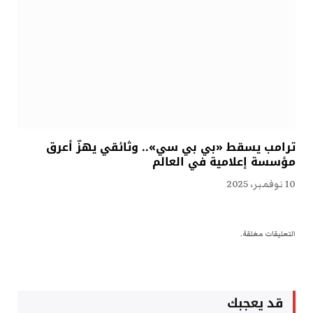
ترامب يسقط «بي بي سي».. وثائقي يهزّ أعرق
مؤسسة إعلامية في العالم
10 نوفمبر، 2025
التعليقات مغلقة.
قد يعجبك