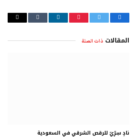
فيسبوك
تويتر
بينتيريست
لينكدإن
Tumblr
البريد
الإلكتروني
المقالات
ذات الصلة
نادٍ سِرِّيّ للرقص الشرقي في السعودية