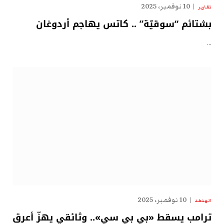
10 نوفمبر، 2025
تقارير
بشتائم “سوقيّة” .. كاتس يهاجم أردوغان
…
10 نوفمبر، 2025
الهدهد
ترامب يسقط «بي بي سي».. وثائقي يهزّ أعرق