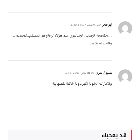
ابوعمر
on
20 يناير، 2017 5:46 ص
…..مكافحة الارهاب..الارهابيون عند هؤلاء الرعاع هو المسلم..المسلم…
والمسلم فقط..
سنبول سري
on
20 يناير، 2017 1:31 م
والامارات الخونة اكبر دولة خائنة للصهاينة
قد يعجبك