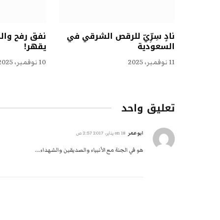
نادٍ سِرِّيّ للرقص الشرقي في
نفق رفح وال
السعودية
يقهر!
11 نوفمبر، 2025
10 نوفمبر، 2025
تعليق واحد
ابوعمر
on
18 يناير، 2017 2:57 ص
هو في الجنة مع الأنبياء والصديقين والشهداء….