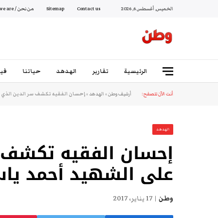
الخميس, أغسطس 6, 2026
Contact us
Sitemap
من نحن / Who we are
الرئيسية
تقارير
الهدهد
حياتنا
فيد
أنت الآن تتصفح:
أرشيف وطن
»
الهدهد
»
إحسان الفقيه تكشف سر الدين الذي ك
الهدهد
إحسان الفقيه تكشف س
على الشهيد أحمد ياس
وطن
17 يناير، 2017