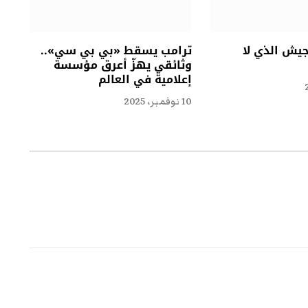
جيش الذي لا
ترامب يسقط «بي بي سي»..
وثائقي يهزّ أعرق مؤسسة
إعلامية في العالم
10 نوفمبر، 2025