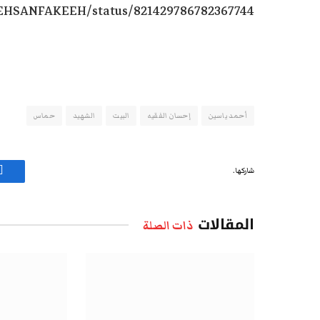
m/EHSANFAKEEH/status/821429786782367744
أحمد ياسين
إحسان الفقيه
البيت
الشهيد
حماس
شاركها.
ف
المقالات
ذات الصلة