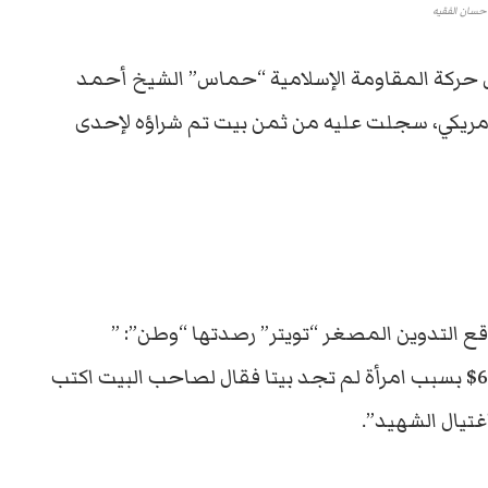
حسان الفقيه
س حركة المقاومة الإسلامية “حماس” الشيخ أحمد
شهد وهو مدين بمبلغ 6000 دولار أمريكي، سجلت عليه من ثمن بيت تم شراؤه لإحدى
قع التدوين المصغر “تويتر” رصدتها “وطن”: ”
استشهد الشيخ احمد ياسين وهو مدين ب6000$ بسبب امرأة لم تجد بيتا فقال لصاحب البيت اكتب
تيال الشهيد”.