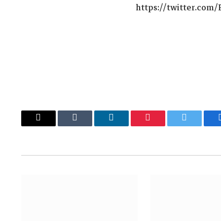
https://twitter.co
يسبوك
تويتر
بينتيريست
لينكدإن
Tumblr
البريد
الإلكتروني