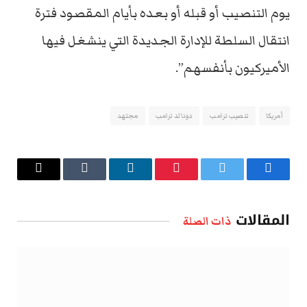
يوم التنصيب أو قبله أو بعده بأيام المقصود فترة
انتقال السلطة للإدارة الجديدة التي ينشغل فيها
الأميركيون بأنفسهم”.
أمريكا
تنصيب ترامب
دونالد ترامب
مجتهد
فيسبوك
تويتر
بينتيريست
لينكدإن
Tumblr
البريد
الإلكتروني
المقالات
ذات الصلة