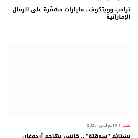
ترامب وويتكوف.. مليارات مشفّرة على الرمال
الإماراتية
…
10 نوفمبر، 2025
تقارير
بشتائم “سوقيّة” .. كاتس يهاجم أردوغان