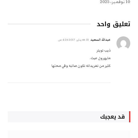
10 نوفمبر، 2025
تعليق واحد
عبدالله السعيد
on
15 يناير، 2017 4:26 ص
ذيب تويتر
مايهرول عبث.
كثير من تغريداته تكون صائبه وفي محلها
قد يعجبك