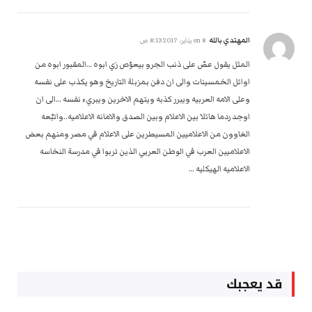
المهتدي بالله
on
8 يناير، 2017 8:13 ص
المثل يقول عصّ على ذنب الجرو بيعوّص زي ابوه …المقبور ابوه من
اوائل الخمسينات والى ان دفن بمزبلة التاريخ وهو يكذب على نفسه
وعلى الامه العربيه ويبرر كذبه ويتهم الاخرين ويبريء نفسه …الى ان
اوجد ردما هائلا بين الاعلام وبين الصدق والامانه الاعلاميه..واتبّعه
الغاوون من الاعلاميين المسيطرين على الاعلام في مصر ومنهم بعض
الاعلاميين العرب في الوطن العربي الذين تربوا في مدرسة النخاسه
الاعلاميه الهيكليه …
قد يعجبك