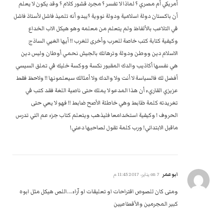
أمريكي أم مصري ؟ لماذا لا تفسر ؟ مجرد قشور كلام ؟ وقد يكون لا يعلم
أن باكستان دولة اسلامية ودولة نووية ؟يبدو أنه تلميذ فاشل لأستاذ فاشل
في التلاعب بالألفاظ ولم يتعلم من معلمه وهو هيكل الاب الخداع
وكيفية كتابة كتب خاصة للعرب وأخرى للغرب !! أيها الغبي الساذج
الاسلام دين ووطن ودولة وترهاتك بالجيش نحمي أوطان وليس دين
هي نفسها أكاذيب والدك المقبور نكسة ووكسة خليك في تملق السيسي
أفضل لك فالسياسة لا أنت ولا والدك ولا أمثالك سيعلمونها !! ولاحظ فقط
عزيزي القاريء أن هذا المدعو لا يملك حتى ناصية اللغة فقد كتب في
تغريدته كلمة ظابط وهي خاطئة الأصح ضابط !! فهو لا يعي حتى
الحروف ! وكيفية استخدامعا فليذهب ويتعلم كتاب جزء عم التي تدرس
ماقبل الابتدائي! ورب كلمة تقول لصاحبها دعني!
ابوعمر
on
7 يناير، 2017 11:45 م
ومتى كان للصوص اقتراحات او تعليقات او آراء….اللص هيكل مثل ابوه
كبير المجرمين والأقطاعيين