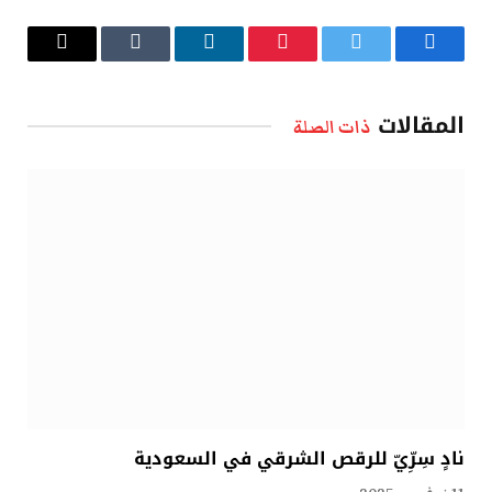
فيسبوك
تويتر
بينتيريست
لينكدإن
Tumblr
البريد
الإلكتروني
المقالات
ذات الصلة
نادٍ سِرِّيّ للرقص الشرقي في السعودية