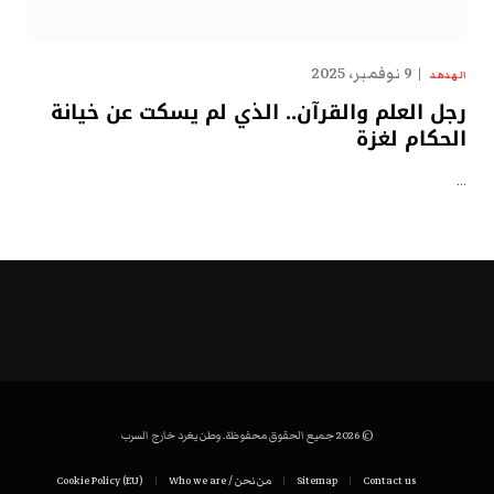
9 نوفمبر، 2025
الهدهد
رجل العلم والقرآن.. الذي لم يسكت عن خيانة
الحكام لغزة
…
© 2026 جميع الحقوق محفوظة. وطن يغرد خارج السرب
Contact us
Sitemap
من نحن / Who we are
Cookie Policy (EU)