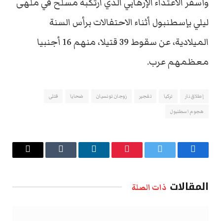
وأسفر الاعتداء الإرهابي الذي ارتكبه مسلح في ملهى
ليلي بإسطنبول أثناء الاحتفالات برأس السنة
الميلادية، عن سقوط 39 قتيلا، منهم 16 أجنبيا
معظمهم عرب.
إطلاق نار
تركيا
تفجير
زوجان تونسيان
ضحايا
قتلى
هجوم اسطنبول
فيسبوك
تويتر
بينتيريست
لينكدإن
Tumblr
البريد
الإلكتروني
المقالات
ذات الصلة