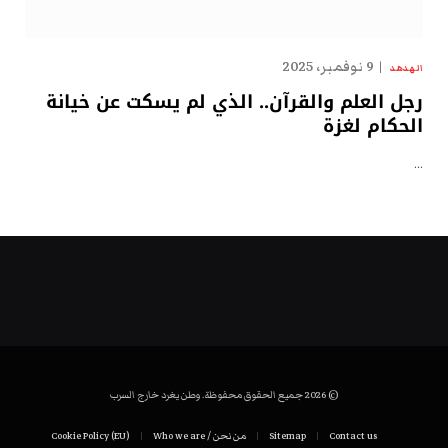
9 نوفمبر، 2025
الهدهد
رجل العلم والقرآن.. الذي لم يسكت عن خيانة
الحكام لغزة
…
© 2026 جميع الحقوق محفوظة. وطن يغرد خارج السرب
Contact us
Sitemap
من نحن / Who we are
Cookie Policy (EU)