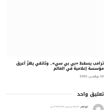
ترامب يسقط «بي بي سي».. وثائقي يهزّ أعرق
مؤسسة إعلامية في العالم
10 نوفمبر، 2025
تعليق واحد
ابوعمر
on
20 ديسمبر، 2016 9:00 ص