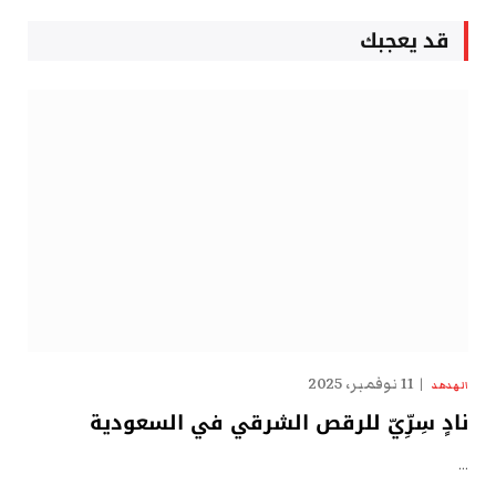
قد يعجبك
11 نوفمبر، 2025
الهدهد
نادٍ سِرِّيّ للرقص الشرقي في السعودية
…