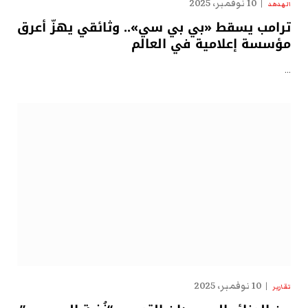
10 نوفمبر، 2025
الهدهد
ترامب يسقط «بي بي سي».. وثائقي يهزّ أعرق
مؤسسة إعلامية في العالم
…
10 نوفمبر، 2025
تقارير