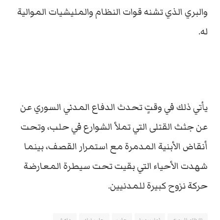
والبري الذي تشنه قوات النظام والمليشيات الموالية
له.
يأتي ذلك في وقتٍ تحدث الدفاع المدني السوري عن
عن جثث القتلى التي تملأ الشوارع في حلب، وتحت
أنقاض الأبنية المدمرة مع استمرار القصف، بينما
شهدت الأحياء التي بقيت تحت سيطرة المعارضة
حركة نزوح كبيرة للمدنيين.
النظام السوري
ثوار سوريا
حلب
حلب_تباد
داعش