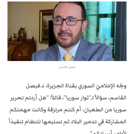
فيصل القاسم
وجّه الإعلاميّ السوري بقناة الجزيرة، د.فيصل
القاسم، سؤالاً لـ”ثوار سوريا”، قائلاً: “هل أردتم تحرير
سوريا من الطغيان، أم كنتم مرتزقة وكانت مهمتكم
المشاركة في تدمير البلاد ثم تسليمها للنظام تنفيذاً
لأوامر أسيادكم”.