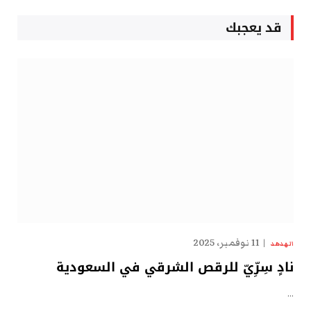
قد يعجبك
11 نوفمبر، 2025
الهدهد
نادٍ سِرِّيّ للرقص الشرقي في السعودية
…