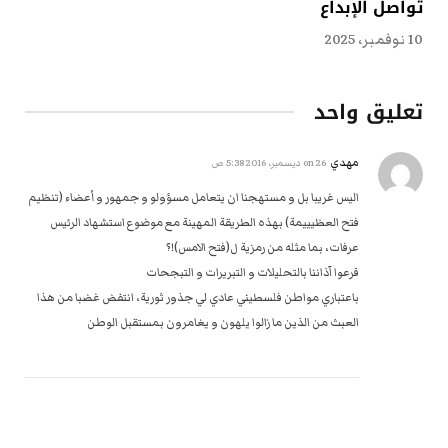
تُواصل الإبداع
10 نوفمبر، 2025
تعليق واحد
مهدي
on
26 ديسمبر، 2016 5:38 ص
اليس غريبا بل و مستهجنا ان يتعامل مسؤولو و جمهور و أعضاء (تنظيم
فتح العظيييمة) بهذه الطريقة المهينة مع موضوع استشهاد الرئيس
عرفات، بما مثله من رمزية ل(فتح الامس)!؟
قرعوا آذاننا بالتحليلات و التبريرات و التبجحات
باعتباري مواطن فلسطيني عادي لي جذور ثورية، انتفض غضبا من هذا
العبث من الذين ما زالوا يلهون و يغامرون بمستقبل الوطن