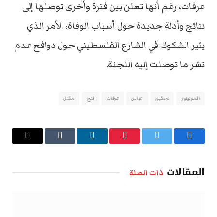
عرفات، رغم أنها تعلن بين فترة وأخرى توصلها إلى
نتائج وأدلة جديدة حول أسباب الوفاة، الأمر الذي
يثير الشكوك في الشارع الفلسطيني حول دوافع عدم
نشر ما توصلت إليه اللجنة.
المونيتور
تحقيق
عباس
عرفات
فتح
مقتل
فيسبوك
تويتر
بينتيريست
لينكدإن
Tumblr
البريد
الإلكتروني
المقالات
ذات الصلة