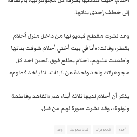
أحلام، حيث هددتها بسرقة كل مجوهراتها، بالإضافة
إلى خطف إحدى بناتها.
وعد نشرت مقطع فيديو لها من داخل منزل أحلام
بقطر، وقالت: «أنا في بيت أختي أحلام شوفت بناتها
واطمنت عليهم، احلام بطلع فوق الحين اخد كل
مجوهراتك واخد واحدة من البنات.. انا باخد فطوم».
يذكر أن أحلام لديها ثلاثة أبناء هم «الفاهد وفاطمة
ولولوة»، وقد نشرت صورة لهم من قبل.
أحلام
المجوهرات
فنانة سعودية
وعد