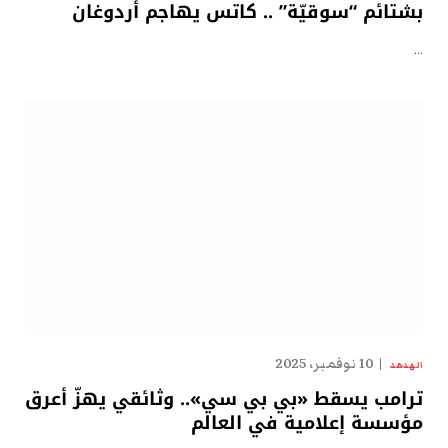
بشتائم “سوقيّة” .. كاتس يهاجم أردوغان
…
10 نوفمبر، 2025
الهدهد
ترامب يسقط «بي بي سي».. وثائقي يهزّ أعرق
مؤسسة إعلامية في العالم