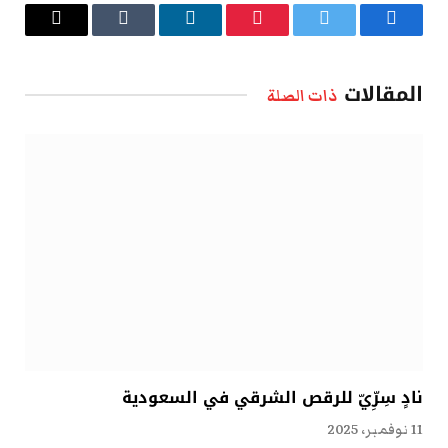
فيسبوك
تويتر
بينتيريست
لينكدإن
Tumblr
البريد
الإلكتروني
المقالات
ذات الصلة
نادٍ سِرِّيّ للرقص الشرقي في السعودية
11 نوفمبر، 2025