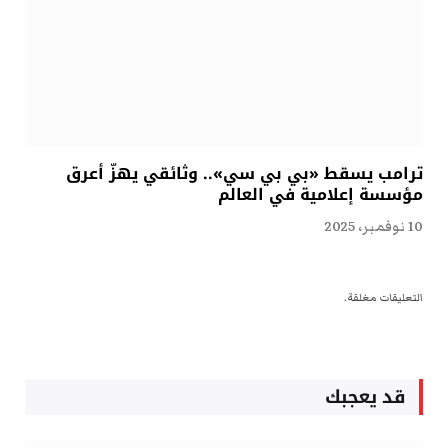
ترامب يسقط «بي بي سي».. وثائقي يهزّ أعرق
مؤسسة إعلامية في العالم
10 نوفمبر، 2025
التعليقات مغلقة.
قد يعجبك