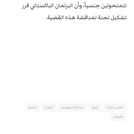
للمتحولين جنسياً، وأن البرلمان الباكستاني قرر
تشكيل لجنة لمناقشة هذه القضية.
الجنس الثالث
الحج
السفارة السعودية
الشواذ
العمرة
باكستان