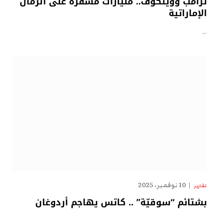
ترامب وويتكوف.. مليارات مشفّرة على الرمال
الإماراتية
…
10 نوفمبر، 2025
تقارير
بشتائم “سوقيّة” .. كاتس يهاجم أردوغان