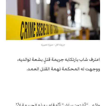
جريمة قتل - صورة تعبيرية
اعترف شاب بارتكابه جريمة قتلٍ بشعة لوالديه،
ووجهت له المحكمة تهمة القتل العمد.
وادّعى “أشتون ساش” أنّه قام بهذه الجريمة لأنّ