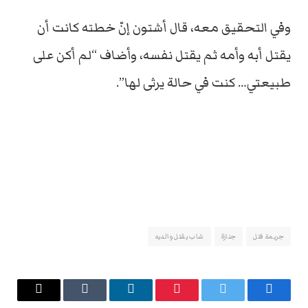
وفي التحقيق معه، قال أشتون إنّ خطته كانت أن
يقتل أبه وأمه ثم يقتل نفسه، وأضاف “لم أكن على
طبيعتي… كنت في حالة يرثى لها”.
جريمة قتل
جنازة
شاب يقتل والديه
فيسبوك
تويتر
بينتيريست
لينكدإن
Tumblr
البريد