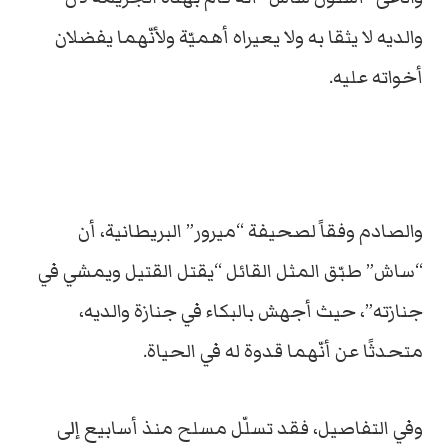
والديه لا يثقا به ولا يعيراه أهميّة ولأنّهما يفضلان
أخواته عليه.
والصادم وفقاً لصحيفة “ميرور” البريطانية، أن
“ساش” طبّق المثل القائل “يقتل القتيل ويمشي في
جنازته”، حيث أجهش بالبكاء في جنازة والديه،
متحدثًا عن أنّهما قدوة له في الحياة.
وفي التفاصيل، فقد تسلّل مسلح منذ أسابيع إلى