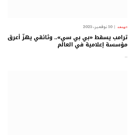
10 نوفمبر، 2025
الهدهد
ترامب يسقط «بي بي سي».. وثائقي يهزّ أعرق
مؤسسة إعلامية في العالم
…