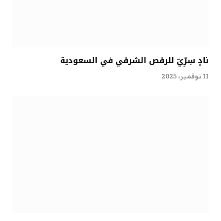
نادٍ سِرِّيّ للرقص الشرقي في السعودية
11 نوفمبر، 2025