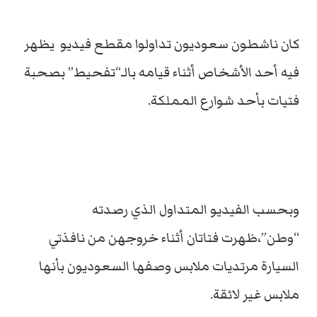
كان ناشطون سعوديون تداولوا مقطع فيديو يظهر
فيه أحد الأشخاص أثناء قيامه بالـ“تفحيط” بصحبة
فتيات بأحد شوارع المملكة.
وبحسب الفيديو المتداول الذي رصدته
“وطن”،ظهرت فتاتان أثناء خروجهن من نافذتي
السيارة مرتديات ملابس وصفها السعوديون بأنها
ملابس غير لائقة.