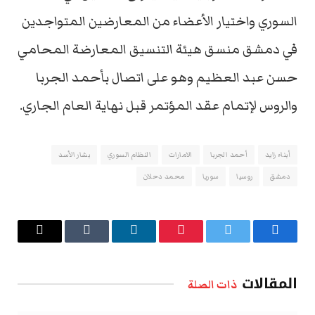
السوري واختيار الأعضاء من المعارضين المتواجدين
في دمشق منسق هيئة التنسيق المعارضة المحامي
حسن عبد العظيم وهو على اتصال بأحمد الجربا
والروس لإتمام عقد المؤتمر قبل نهاية العام الجاري.
أبناء زايد
أحمد الجربا
الامارات
النظام السوري
بشار الأسد
دمشق
روسيا
سوريا
محمد دحلان
فيسبوك
تويتر
بينتيريست
لينكدإن
Tumblr
البريد
الإلكتروني
المقالات
ذات الصلة