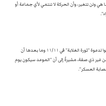
معة ١١/١١ وما بعدها كما هي ولن تتغير، وأن الحركة لا تنتمي لأي جماعة أو
”.
وطالبت الحركة ملايين المصريين الذين استجابوا لدعوة “ثورة الغلابة” في ١١/١١ وما بعدها أن
 غير ذي صفة، مشيرةً إلى أن “الموعد سيكون يوم