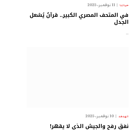
11 نوفمبر، 2025
حياتنا
في المتحف المصري الكبير.. قرآنٌ يُشعل
الجدل
…
10 نوفمبر، 2025
الهدهد
نفق رفح والجيش الذي لا يقهر!