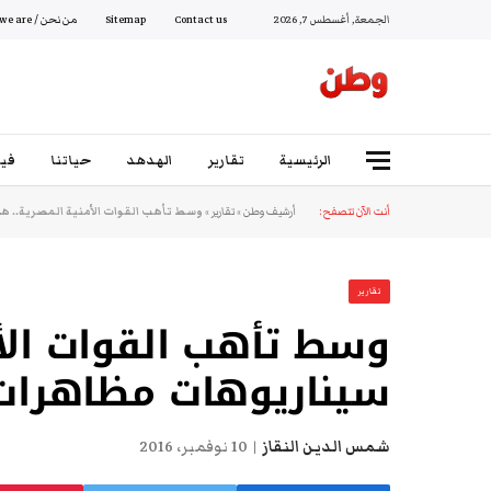
الجمعة, أغسطس 7, 2026
Contact us
Sitemap
من نحن / Who we are
الرئيسية
تقارير
الهدهد
حياتنا
فيد
أنت الآن تتصفح:
أرشيف وطن
»
تقارير
»
وسط تأهب القوات الأمنية المصرية.. هذه س
تقارير
وسط تأهب القوات الأم
سيناريوهات مظاهرات “ثورة
شمس الدين النقاز
10 نوفمبر، 2016