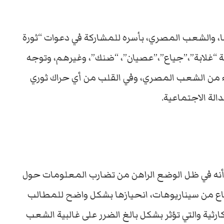
ا، والشعب المصري، بأسره للمشاركة في دعوات “ثورة
ة “غلابة”،”جياع”،”عصيان”، “ضنك”، وغيرهم، وتوجه
زء من الشعب المصري، وفي القلب من أي حراك ثوري
لة الاجتماعية.
نه في ظل الوضع الراهن من تضارب المعلومات حول
ات المختلفة ليوم ١١/١١، وما يشاع من سيناريوهات، انحيازها بشكل واضح للمطالب
كارثية والتي تؤثر بشكل بالغ الضرر على غالبية الشعب