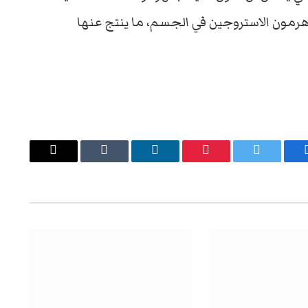
هرمون الاستروجين في الجسم، ما ينتج عنها
يسبوك
تويتر
بينتيريست
لينكدإن
Tumblr
البريد
الإلكتروني