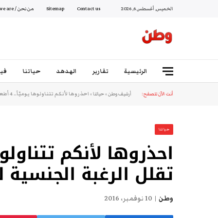
الخميس, أغسطس 6, 2026
Contact us
Sitemap
من نحن / Who we are
الرئيسية
تقارير
الهدهد
حياتنا
فيد
أنت الآن تتصفح:
أرشيف وطن
»
حياتنا
»
احذروها لأنكم تتناولوها يوميّاً.. 4 أطعمة تقلل الرغبة الجنسية لديكم
حياتنا
تقلل الرغبة الجنسية 
وطن
10 نوفمبر، 2016