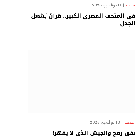
11 نوفمبر، 2025
حياتنا
في المتحف المصري الكبير.. قرآنٌ يُشعل
الجدل
…
10 نوفمبر، 2025
الهدهد
نفق رفح والجيش الذي لا يقهر!