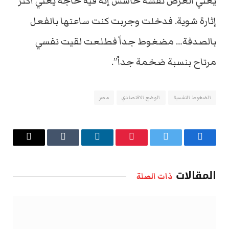
يعني الغرض نفسه حاسس إنه فيه حاجة يعني أكثر
إثارة شوية. فدخلت وجربت كنت ساعتها بالفعل
بالصدفة… مضغوط جداً فطلعت لقيت نفسي
مرتاح بنسبة ضخمة جداً”.
الضغوط النفسية
الوضع الاقتصادي
مصر
فيسبوك
تويتر
بينتيريست
لينكدإن
Tumblr
البريد
الإلكتروني
المقالات
ذات الصلة