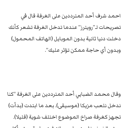
احمد شرف أحد المترددين على الغرفة قال في
تصريحات لـ”رويترز” عندما تدخل الغرفة تشعر كأنك
دخلت دنيا ثانية بدون الموبايل (الهاتف المحمول)
وبدون أي حاجة ممكن تؤثر عليك”.
وقال محمد الضبابي أحد المترددين على الغرفة “كنا
ندخل نلعب مزيكا (موسيقى). بعد ما ابتدت (بدأت)
تجهز كغرفة صراخ الموضوع اختلف شوية (قليلا).