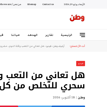
الأربعاء, يوليو 29, 2026
Contact us
Sitemap
من نحن / Who we are
الرئيسية
تقارير
الهدهد
حياتنا
فيد
أنت الآن تتصفح:
أرشيف وطن
»
فيديو
»
هل تعاني من التعب وقلة النوم.. مشر
فيديو
هل تعاني من التعب و
سحري للتخلص من كل 
وطن
18 أكتوبر، 2016