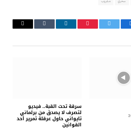
سحري
مشروب
يسبوك
تويتر
بينتيريست
لينكدإن
Tumblr
البريد
الإلكتروني
سرقة تحت القبة.. فيديو
لتصرف لا يصدق من برلماني
تايواني حاول عرقلة تمرير أحد
القوانين