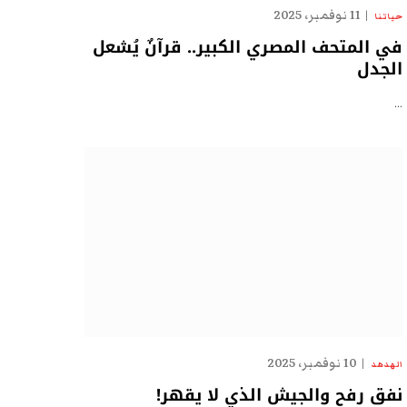
11 نوفمبر، 2025
حياتنا
في المتحف المصري الكبير.. قرآنٌ يُشعل
الجدل
…
10 نوفمبر، 2025
الهدهد
نفق رفح والجيش الذي لا يقهر!