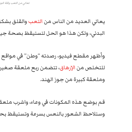
تعاني من التعب وقلة الن
يعاني العديد من الناس من
التعب
والقلق بشكل
البدني، ولكن هذا هو الحل لتستيقظ بصحة جيدة
وأظهر مقطع فيديو، رصدته “وطن” في مواقع
للتخلص من
الإرهاق
، تتضمن ربع ملعقة صغير
وملعقة كبيرة من جوز الهند.
قم بوضع هذه المكونات في وعاء، واشرب ملعق
وستلاحظ الشعور بالنعس بسرعة وتستيقظ بحيوي